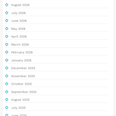
August 2026
July 2026
June 2026
May 2026
April 2026
March 2026
February 2026
January 2026
December 2025
November 2025
October 2025
September 2025
August 2025
July 2025
June 2025