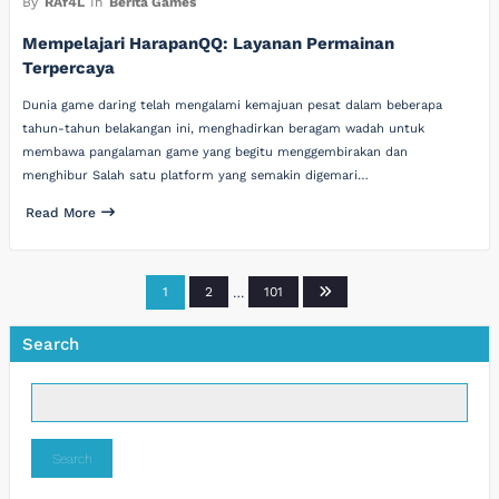
By
RAf4L
In
Berita Games
Mempelajari HarapanQQ: Layanan Permainan
Terpercaya
Dunia game daring telah mengalami kemajuan pesat dalam beberapa
tahun-tahun belakangan ini, menghadirkan beragam wadah untuk
membawa pangalaman game yang begitu menggembirakan dan
menghibur Salah satu platform yang semakin digemari…
Read More
Posts
1
2
…
101
pagination
Search
Search