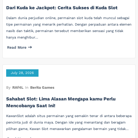
Dari Kuda ke Jackpot: Cerita Sukses di Kuda Slot
Dalam dunia perjudian online, permainan slot kuda telah muncul sebagai
tipe permainan yang menarik perhatian. Dengan perpaduan antara elemen
nasib dan taktik, permainan tersebut memberikan sensasi yang tidak
hanya menghibur…
Read More
July 28, 2026
By
RAf4L
In
Berita Games
Sahabat Slot: Lima Alasan Mengapa kamu Perlu
Mencobanya Saat Ini!
KawanSlot adalah situs permainan yang semakin tenar di antara beberapa
pencinta judi di dunia maya. Dengan ide yang menantang dan beragam
pilihan game, Kawan Slot menawarkan pengalaman bermain yang tidak…