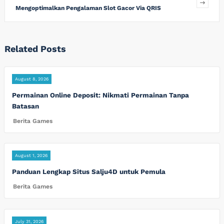
Mengoptimalkan Pengalaman Slot Gacor Via QRIS
Related Posts
August 8, 2026
Permainan Online Deposit: Nikmati Permainan Tanpa
Batasan
Berita Games
August 1, 2026
Panduan Lengkap Situs Salju4D untuk Pemula
Berita Games
July 31, 2026