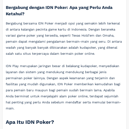
Bergabung dengan IDN Poker: Apa yang Perlu Anda
Ketahui?
Bergabung bersama IDN Poker menjadi opsi yang semakin lebih terkenal
di antara kalangan pecinta game kartu di Indonesia. Dengan beraneka
variasi game poker yang tersedia, seperti Texas Hold’em dan Omaha,
pemain dapat mengalami pengalaman bermain-main yang seru. Di antara
wadah yang banyak banyak dibicarakan adalah kudapoker, yang dikenal
salah satu situs terpercaya dalam bermain poker online.
IDN Play merupakan jaringan besar di belakang kudapoker, menyediakan
layanan dan sistem yang mendukung mendukung berbagai jenis
permainan poker lainnya. Dengan aspek keamanan yang terjamin dan
fasilitas yang mudah digunakan, IDN Poker memberikan kemudahan bagi
para pemain baru maupun bagi pemain sudah bermain lama. Apabila
Anda berminat untuk menjelajahi alam poker online, terdapat sejumlah
hal penting yang perlu Anda sebelum mendaftar serta memulai bermain-
main.
Apa Itu IDN Poker?