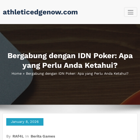
Skip
athleticedgenow.com
to
content
Bergabung dengan IDN Poker: Apa
yang Perlu Anda Ketahui?
Home
»
Bergabung dengan IDN Poker: Apa yang Perlu Anda Ketahui?
January 8, 2026
By
RAf4L
In
Berita Games