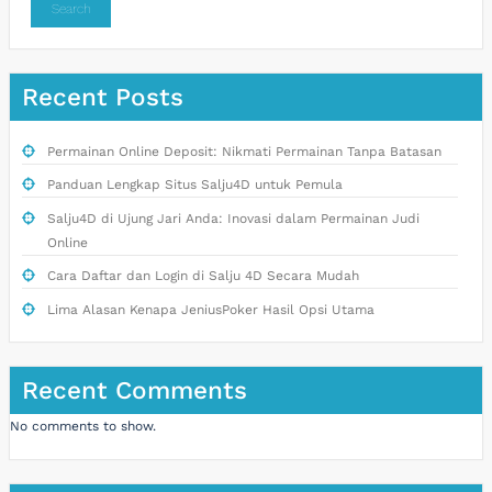
Search
Recent Posts
Permainan Online Deposit: Nikmati Permainan Tanpa Batasan
Panduan Lengkap Situs Salju4D untuk Pemula
Salju4D di Ujung Jari Anda: Inovasi dalam Permainan Judi
Online
Cara Daftar dan Login di Salju 4D Secara Mudah
Lima Alasan Kenapa JeniusPoker Hasil Opsi Utama
Recent Comments
No comments to show.