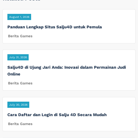
August 1, 2026
Panduan Lengkap Situs Salju4D untuk Pemula
Berita Games
July 31, 2026
Salju4D di Ujung Jari Anda: Inovasi dalam Permainan Judi
Online
Berita Games
July 30, 2026
Cara Daftar dan Login di Salju 4D Secara Mudah
Berita Games