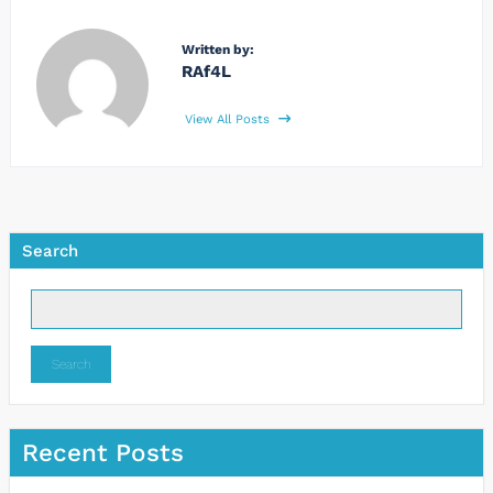
Written by:
RAf4L
View All Posts
Search
Search
Recent Posts