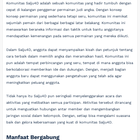
Komunitas Salju4D adalah sebuah komunitas yang hadir tumbuh dengan
cepat di kalangan penggemar permainan judi angka. Dengan konsep
konsep permainan yang sederhana tetapi seru, komunitas ini memikat
sejumlah pemain dari berbagai berbagai latar belakang. Komunitas ini
menawarkan beraneka informasi dan taktik untuk bantu anggotanya
mendapatkan kemenangan pada semua permainan yang mereka diikuti.
Dalam Salju4D, anggota dapat menyampaikan kisah dan petunjuk tentang
cara terbaik dalam memilih angka dan meramalkan hasil. Komunitas ini
pun adalah tempat perbincangan yang seru, tempat di mana anggota bisa
berkolaborasi memberikan ide dan dukungan. Dengan, menjadi bagian
anggota baru dapat menggunakan pengetahuan yang telah ada agar
meningkatkan peluang anggota.
Tidak hanya itu Salju4D pun seringkali menyelenggarakan acara dan
aktivitas yang melibatkan semua partisipan. Aktivitas tersebut dirancang
untuk menguatkan hubungan antar member dan mengembangkan
jaringan sosial dalam kelompok. Dengan, setiap bisa mengalami suasana
baik dan gelora kebersamaan yang kuat di komunitas Salju4D.
Manfaat Bergabung