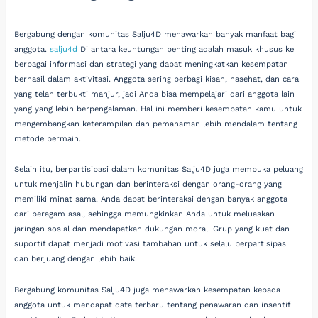
Bergabung dengan komunitas Salju4D menawarkan banyak manfaat bagi
anggota.
salju4d
Di antara keuntungan penting adalah masuk khusus ke
berbagai informasi dan strategi yang dapat meningkatkan kesempatan
berhasil dalam aktivitasi. Anggota sering berbagi kisah, nasehat, dan cara
yang telah terbukti manjur, jadi Anda bisa mempelajari dari anggota lain
yang yang lebih berpengalaman. Hal ini memberi kesempatan kamu untuk
mengembangkan keterampilan dan pemahaman lebih mendalam tentang
metode bermain.
Selain itu, berpartisipasi dalam komunitas Salju4D juga membuka peluang
untuk menjalin hubungan dan berinteraksi dengan orang-orang yang
memiliki minat sama. Anda dapat berinteraksi dengan banyak anggota
dari beragam asal, sehingga memungkinkan Anda untuk meluaskan
jaringan sosial dan mendapatkan dukungan moral. Grup yang kuat dan
suportif dapat menjadi motivasi tambahan untuk selalu berpartisipasi
dan berjuang dengan lebih baik.
Bergabung komunitas Salju4D juga menawarkan kesempatan kepada
anggota untuk mendapat data terbaru tentang penawaran dan insentif