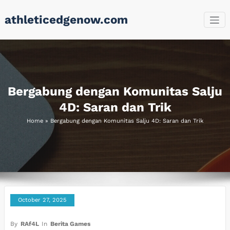
Skip
athleticedgenow.com
to
content
Bergabung dengan Komunitas Salju
4D: Saran dan Trik
Home
»
Bergabung dengan Komunitas Salju 4D: Saran dan Trik
October 27, 2025
By
RAf4L
In
Berita Games