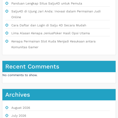
Panduan Lengkap Situs Salju4D untuk Pemula
Salju4D di Ujung Jari Anda: Inovasi dalam Permainan Judi
Online
Cara Daftar dan Login di Salju 4D Secara Mudah
Lima Alasan Kenapa JeniusPoker Hasil Opsi Utama
Kenapa Permainan Slot Kuda Menjadi Kesukaan antara
Komunitas Gamer
Recent Comments
No comments to show.
Archives
August 2026
July 2026