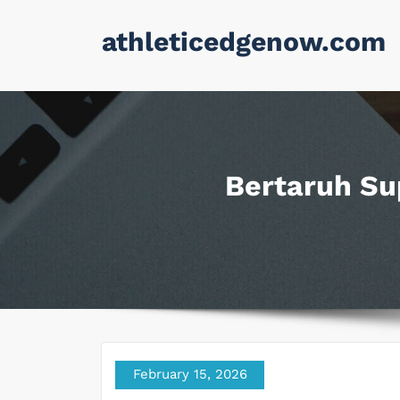
Skip
athleticedgenow.com
to
content
Bertaruh Su
February 15, 2026