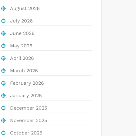
August 2026
July 2026
June 2026
May 2026
April 2026
March 2026
February 2026
January 2026
December 2025
November 2025
October 2025