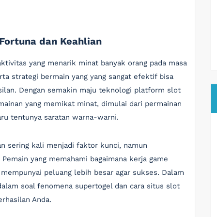
 Fortuna dan Keahlian
 aktivitas yang menarik minat banyak orang pada masa
erta strategi bermain yang yang sangat efektif bisa
lan. Dengan semakin maju teknologi platform slot
rmainan yang memikat minat, dimulai dari permainan
baru tentunya saratan warna-warni.
n sering kali menjadi faktor kunci, namun
. Pemain yang memahami bagaimana kerja game
 mempunyai peluang lebih besar agar sukses. Dalam
 dalam soal fenomena supertogel dan cara situs slot
erhasilan Anda.