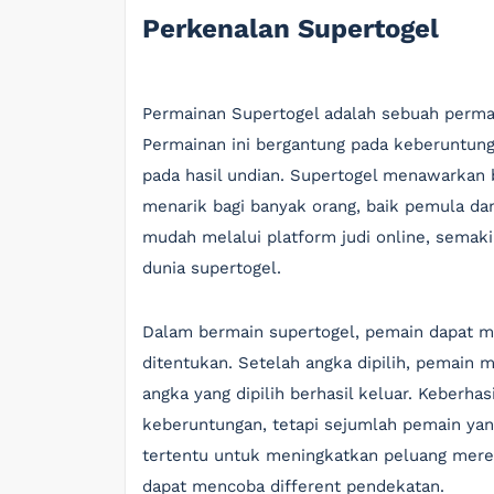
Perkenalan Supertogel
Permainan Supertogel adalah sebuah permain
Permainan ini bergantung pada keberuntung
pada hasil undian. Supertogel menawarkan 
menarik bagi banyak orang, baik pemula d
mudah melalui platform judi online, semak
dunia supertogel.
Dalam bermain supertogel, pemain dapat m
ditentukan. Setelah angka dipilih, pemain
angka yang dipilih berhasil keluar. Keberha
keberuntungan, tetapi sejumlah pemain y
tertentu untuk meningkatkan peluang merek
dapat mencoba different pendekatan.