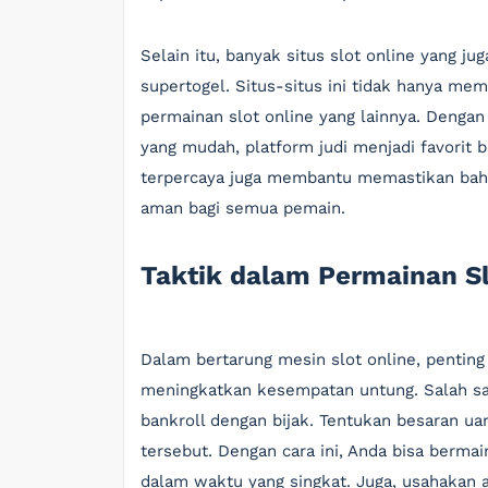
Selain itu, banyak situs slot online yang j
supertogel. Situs-situs ini tidak hanya memfa
permainan slot online yang lainnya. Deng
yang mudah, platform judi menjadi favorit 
terpercaya juga membantu memastikan bah
aman bagi semua pemain.
Taktik dalam Permainan Sl
Dalam bertarung mesin slot online, penting 
meningkatkan kesempatan untung. Salah sat
bankroll dengan bijak. Tentukan besaran ua
tersebut. Dengan cara ini, Anda bisa berma
dalam waktu yang singkat. Juga, usahakan 