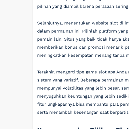
pilihan yang diambil karena perasaan sering
Selanjutnya, menentukan website slot di in
dalam permainan ini. Pilihlah platform yang
pemain lain. Situs yang baik tidak hanya a
memberikan bonus dan promosi menarik per
meningkatkan kesempatan menang tanpa me
Terakhir, mengerti tipe game slot apa Anda
sistem yang variatif. Beberapa permainan m
mempunyai volatilitas yang lebih besar, sem
menyuguhkan keuntungan yang lebih sedikit
fitur ungkapannya bisa membantu para pema
serta menambah kesenangan saat berpartisi