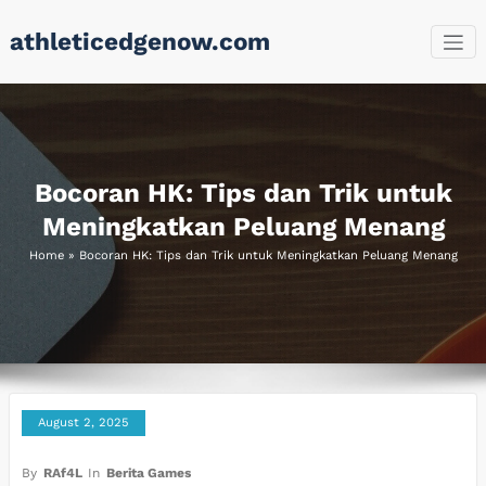
Skip
athleticedgenow.com
to
content
Bocoran HK: Tips dan Trik untuk
Meningkatkan Peluang Menang
Home
»
Bocoran HK: Tips dan Trik untuk Meningkatkan Peluang Menang
August 2, 2025
By
RAf4L
In
Berita Games