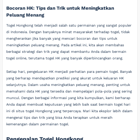
Bocoran HK: Tips dan Trik untuk Meningkatkan
Peluang Menang
Togel Hongkong telah menjadi salah satu permainan yang sangat populer
di Indonesia. Dengan banyaknya minat masyarakat terhadap togel, tidak
mengherankan jika banyak yang mencari bocoran dan tips untuk
meningkatkan peluang menang. Pada artikel ini, kita akan membahas
berbagai strategi dan trik yang dapat membantu Anda dalam bermain
togel online, terutama togel HK yang banyak diperbincangkan orang.
Setiap hari, pengeluaran HK menjadi perhatian para pemain togel. Banyak
yang berharap mendapatkan prediksi yang akurat untuk keluaran HK
selanjutnya. Dalam usaha meningkatkan peluang menang, penting untuk
memahami data HK yang tersedia dan mempelajari pola-pola yang sering
muncul. Dengan berbagai informasi yang kita kumpulkan, kami berharap
Anda dapat membuat keputusan yang lebih baik saat bermain togel hari
ini di situs togel Hongkong yang terpercaya. Mari kita eksplor lebih dalam
mengenai tips dan trik yang bisa Anda terapkan untuk meraih
kemenangan dalam permainan togel.
Pengenalan Togel Hongkong