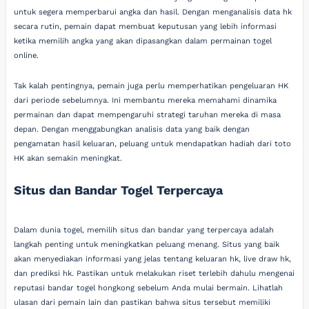
untuk segera memperbarui angka dan hasil. Dengan menganalisis data hk
secara rutin, pemain dapat membuat keputusan yang lebih informasi
ketika memilih angka yang akan dipasangkan dalam permainan togel
online.
Tak kalah pentingnya, pemain juga perlu memperhatikan pengeluaran HK
dari periode sebelumnya. Ini membantu mereka memahami dinamika
permainan dan dapat mempengaruhi strategi taruhan mereka di masa
depan. Dengan menggabungkan analisis data yang baik dengan
pengamatan hasil keluaran, peluang untuk mendapatkan hadiah dari toto
HK akan semakin meningkat.
Situs dan Bandar Togel Terpercaya
Dalam dunia togel, memilih situs dan bandar yang terpercaya adalah
langkah penting untuk meningkatkan peluang menang. Situs yang baik
akan menyediakan informasi yang jelas tentang keluaran hk, live draw hk,
dan prediksi hk. Pastikan untuk melakukan riset terlebih dahulu mengenai
reputasi bandar togel hongkong sebelum Anda mulai bermain. Lihatlah
ulasan dari pemain lain dan pastikan bahwa situs tersebut memiliki