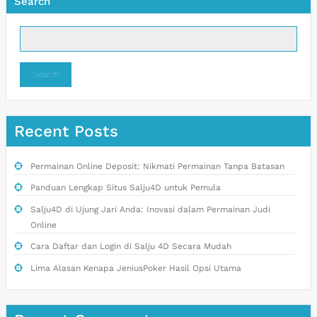
Search
Search
Recent Posts
Permainan Online Deposit: Nikmati Permainan Tanpa Batasan
Panduan Lengkap Situs Salju4D untuk Pemula
Salju4D di Ujung Jari Anda: Inovasi dalam Permainan Judi
Online
Cara Daftar dan Login di Salju 4D Secara Mudah
Lima Alasan Kenapa JeniusPoker Hasil Opsi Utama