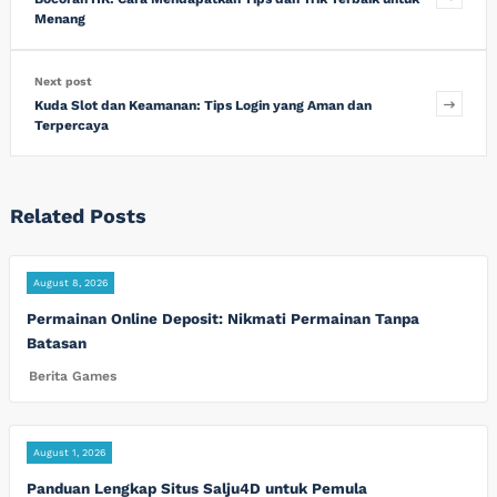
Menang
Next post
Kuda Slot dan Keamanan: Tips Login yang Aman dan
Terpercaya
Related Posts
August 8, 2026
Permainan Online Deposit: Nikmati Permainan Tanpa
Batasan
Berita Games
August 1, 2026
Panduan Lengkap Situs Salju4D untuk Pemula