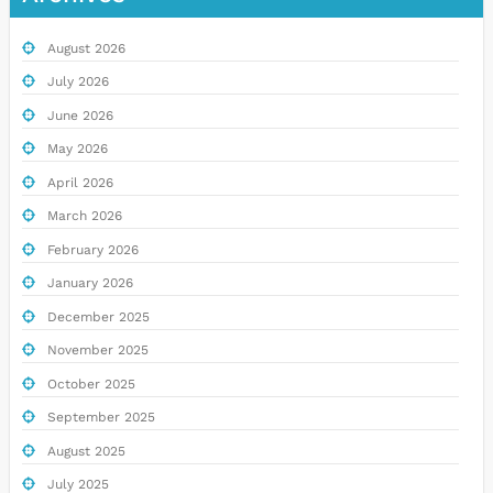
August 2026
July 2026
June 2026
May 2026
April 2026
March 2026
February 2026
January 2026
December 2025
November 2025
October 2025
September 2025
August 2025
July 2025