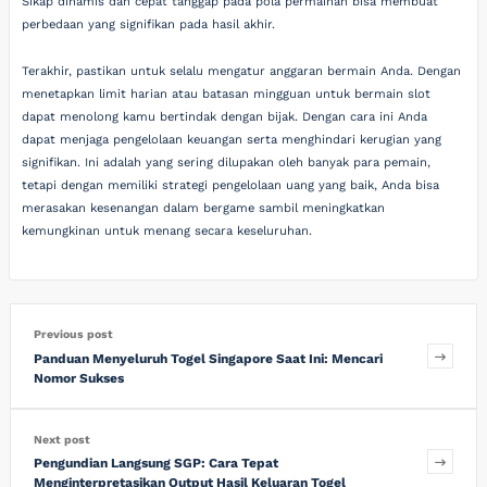
Sikap dinamis dan cepat tanggap pada pola permainan bisa membuat
perbedaan yang signifikan pada hasil akhir.
Terakhir, pastikan untuk selalu mengatur anggaran bermain Anda. Dengan
menetapkan limit harian atau batasan mingguan untuk bermain slot
dapat menolong kamu bertindak dengan bijak. Dengan cara ini Anda
dapat menjaga pengelolaan keuangan serta menghindari kerugian yang
signifikan. Ini adalah yang sering dilupakan oleh banyak para pemain,
tetapi dengan memiliki strategi pengelolaan uang yang baik, Anda bisa
merasakan kesenangan dalam bergame sambil meningkatkan
kemungkinan untuk menang secara keseluruhan.
Previous post
Panduan Menyeluruh Togel Singapore Saat Ini: Mencari
Nomor Sukses
Next post
Pengundian Langsung SGP: Cara Tepat
Menginterpretasikan Output Hasil Keluaran Togel