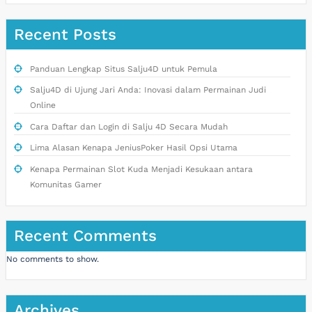
Recent Posts
Panduan Lengkap Situs Salju4D untuk Pemula
Salju4D di Ujung Jari Anda: Inovasi dalam Permainan Judi
Online
Cara Daftar dan Login di Salju 4D Secara Mudah
Lima Alasan Kenapa JeniusPoker Hasil Opsi Utama
Kenapa Permainan Slot Kuda Menjadi Kesukaan antara
Komunitas Gamer
Recent Comments
No comments to show.
Archives