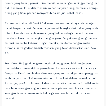
nomor yang benar, pemain bisa meraih kemenangan sehingga mengubah
hidup mereka. Ini sudah menarik minat banyak orang, termasuk orang-
orang yang tidak pernah menyentuh dalam judi sebelum ini.
Sistem permainan di Dewi 4D disusun secara mudah agar siapa saja
dapat berpartisipasi. Pemain hanya memilih angka dari daftar yang sudah
ditentukan, dan seluruh keluaran yang keluar sebagai penentu apakah
mereka sukses memenangkan penghargaan. Banyak orang yang merasa
tertarik mencoba keberuntungan mereka, terutama dengan aneka
promosi serta godaan hadiah menarik yang telah ditawarkan dari Dewi
4D.
Tren Dewi 4D juga dipengaruhi oleh teknologi yang lebih maju, yang
memudahkan akses dalam permainan di mana saja serta di mana saja.
Dengan aplikasi mobile dan situs web yang mudah digunakan pengguna,
lebih banyak memiliki kesempatan untuk terlibat dalam permainan ini.
Akibatnya, platform lotere ini kian mendapatkan peran dari tradisi serta
cara hidup orang-orang Indonesia, menciptakan pembicaraan menarik di
kalangan teman-teman serta keluarga soal nasib dan taktik dalam
bermain.