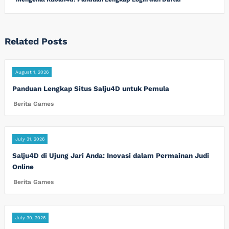
Related Posts
August 1, 2026
Panduan Lengkap Situs Salju4D untuk Pemula
Berita Games
July 31, 2026
Salju4D di Ujung Jari Anda: Inovasi dalam Permainan Judi
Online
Berita Games
July 30, 2026