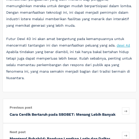
memungkinkan mereka untuk dengan mudah berpartisipasi dalam lomba.
Dengan memanfaatkan teknologi ini, ini dapat menjadi pemimpin dalam
industri lotere melalui memberikan fasilitas yang menarik dan interaktif
yang memikat generasi yang lebih muda.
Futur Dewi 4D ini akan amat bergantung pada kemampuannya untuk
mencermati tantangan ini dan memanfaatkan peluang yang ada.
dewi 4d
Apabila tindakan yang benar diambil, ini tak hanya bakal bertahan hidup
tetapi juga dapat memperluas lebih besar. Itulah sebabnya, penting untuk
selalu memantau perkembangan dan respons dari publik apa yang
fenomena ini, yang mana semakin menjadi bagian dari tradisi bermain di
Nusantara.
Previous post
Cara Cerdik Bertaruh pada SBOBET: Menang Lebih Banyak
Next post
Mengenal Rubah4d: Panduan Lengkap Login dan Daftar