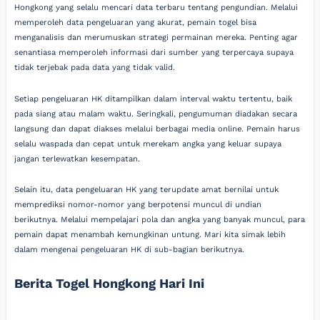
Hongkong yang selalu mencari data terbaru tentang pengundian. Melalui
memperoleh data pengeluaran yang akurat, pemain togel bisa
menganalisis dan merumuskan strategi permainan mereka. Penting agar
senantiasa memperoleh informasi dari sumber yang terpercaya supaya
tidak terjebak pada data yang tidak valid.
Setiap pengeluaran HK ditampilkan dalam interval waktu tertentu, baik
pada siang atau malam waktu. Seringkali, pengumuman diadakan secara
langsung dan dapat diakses melalui berbagai media online. Pemain harus
selalu waspada dan cepat untuk merekam angka yang keluar supaya
jangan terlewatkan kesempatan.
Selain itu, data pengeluaran HK yang terupdate amat bernilai untuk
memprediksi nomor-nomor yang berpotensi muncul di undian
berikutnya. Melalui mempelajari pola dan angka yang banyak muncul, para
pemain dapat menambah kemungkinan untung. Mari kita simak lebih
dalam mengenai pengeluaran HK di sub-bagian berikutnya.
Berita Togel Hongkong Hari Ini