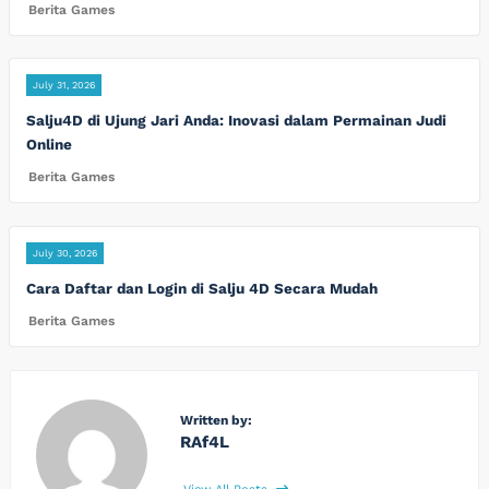
Berita Games
July 31, 2026
Salju4D di Ujung Jari Anda: Inovasi dalam Permainan Judi
Online
Berita Games
July 30, 2026
Cara Daftar dan Login di Salju 4D Secara Mudah
Berita Games
Written by:
RAf4L