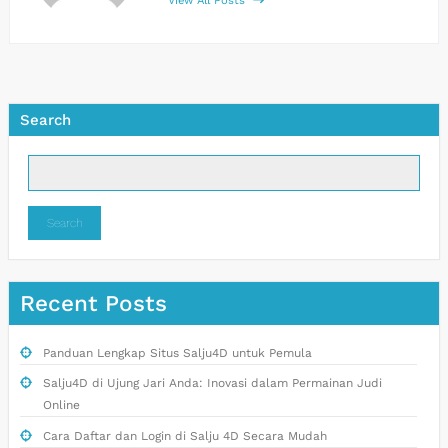
View All Posts
Search
Search
Recent Posts
Panduan Lengkap Situs Salju4D untuk Pemula
Salju4D di Ujung Jari Anda: Inovasi dalam Permainan Judi
Online
Cara Daftar dan Login di Salju 4D Secara Mudah