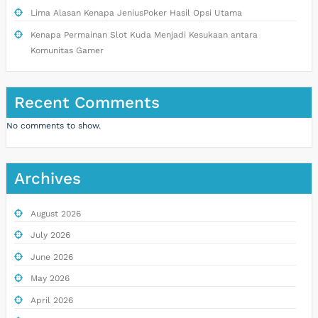
Lima Alasan Kenapa JeniusPoker Hasil Opsi Utama
Kenapa Permainan Slot Kuda Menjadi Kesukaan antara
Komunitas Gamer
Recent Comments
No comments to show.
Archives
August 2026
July 2026
June 2026
May 2026
April 2026