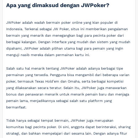
Apa yang dimaksud dengan JWPoker?
JWPoker adalah wadah bermain poker online yang kian populer di
Indonesia. Terkenal sebagai JW Poker, situs ini memberikan pengalaman
bermain yang menarik dan menegangkan bagi para pecinta poker dari
berbagai kalangan. Dengan interface yang mudah dan sistem yang mudah
dipahami, JWPoker adalah pilihan utama bagi para pemain yang ingin
menguji nasib mereka dalam permainan kartu ini.
Salah satu hal menarik tentang JWPoker adalah adanya berbagai tipe
permainan yang tersedia. Pengguna bisa mengambil dari beberapa varian
poker, termasuk Texas Hold’em dan Omaha, serta berbagai kompetisi
yang dilaksanakan secara teratur. Selain itu, JWPoker juga menawarkan
bonus dan penawaran menarik untuk menarik pemain baru dan menjaga
pemain lama, menjadikannya sebagai salah satu platform yang
bermanfaat.
Tidak hanya sebagai tempat bermain, JWPoker juga merupakan
komunitas bagi pecinta poker. Di sini, anggota dapat berinteraksi, sharing
strategi, dan bahkan mempelajari dari sesama lain. Dengan adanya fitur