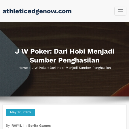
Skip
athleticedgenow.com
to
content
J W Poker: Dari Hobi Menjadi
Sumber Penghasilan
Home
»
J W Poker: Dari Hobi Menjadi Sumber Penghasilan
May 12, 2026
By
RAf4L
In
Berita Games