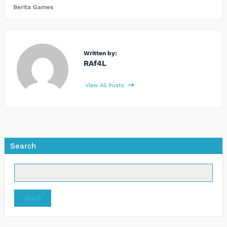
Berita Games
Written by:
RAf4L
View All Posts
Search
Search