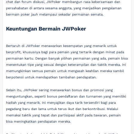
chat dan forum diskusi, JWPoker membangun rasa kebersamaan dan
persahabatan di antara sesama anggota, yang menjadikan pengalaman
bermain poker jauh melampaui sekadar permainan semata.
Keuntungan Bermain JWPoker
Bertaruh di JWPoker menawarkan kesempatan yang menarik untuk
berprofit, khususnya bagi para pemain yang tertarik dengan minat pada
permainan kartu. Dengan banyak pilihan permainan yang ada, pemain bisa
menentukan tipe yang sesuai dengan keterampilan dan taktik mereka. Ini
memungkinkan semua pemain untuk mengasah keahlian mereka sambil
berpotensi untuk mendapatkan tambahan pendapatan.
Selain itu, JWPoker sering menawarkan bonus dan promosi yang
menguntungkan, seperti bonus pendaftaran dan turnamen yang memiliki
hadiah yang menarik. Ini menyajikan daya tarik tersendiri bagi para
pegadang baru dan lama untuk terus ikut dan berkontribusi. Melalui
memakai taktik yang tepat dan partisipasi aktif pada tawaran, pemain
bisa meningkatkan pendapatan mereka.