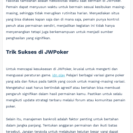
Fasilitas tambahan adalah fleksibilitas waktu saat bermain di JWPoker.
Pemain dapat menyusun waktu untuk bermain sesuai kesibukan masing-
masing, sehingga tidak merugikan rutinitas harian. Menyediakan situs
yang bisa diakses kapan saja dan di mana saja, pemain punya kontrol
penuh atas permainan sendiri, menjadikan kegiatan ini tidak hanya
menyenangkan tetapi juga berkemampuan untuk menjadi sumber
penghasilan yang signifikan.
Trik Sukses di JWPoker
Untuk mencapai kesuksesan di JWPoker, krusial untuk mengerti dan
menguasai peraturan game.
idn play
Pelajari berbagai variasi game poker
yang ada dan fokus pada taktik yang cocok untuk masing-masing variasi.
Mengetahui saat harus bertindak agresif atau bertahan bisa membuat
pengaruh signifikan dalam hasil permainan kamu. Pastikan untuk selalu
mengikuti update strategi terbaru melalui forum atau komunitas pemain
poker.
Selain itu, manajemen bankroll adalah faktor penting untuk bertahan
dalam jangka panjang. Tentukan anggaran permainan dan ikuti batas
tersebut. Jangan tergoda untuk melakukan kejutan besar yang dapat