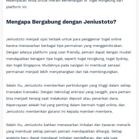
kesempatan Anda untuk meraih kemenangan di Togel Hongkong dari
platform ini.
Mengapa Bergabung dengan Jeniustoto?
Jeniustoto menjadi opsi terbaik untuk para penggemar togel online
karena menawarkan berbagai tipe permainan yang menggembirakan.
Dengan adanya platform yang user-friendly, pemain dapat dengan mudah
mendapatkan beragam tipe togel, seperti togel Hongkong, togel Sydney,
dan togel Singapore. Mudahnya pada navigasi ini membuat sensasi
permainan menjadi lebih menyenangkan dan tak membingungkan.
Selain itu, Jeniustoto memberikan perlindungan yang tinggi dalam setiap
transaksi transaksi. Dengan teknologi enkripsi yang canggih, para pemain
bisa menjadi tenang saat melakukan deposit atau penarikan dana.
Kepercayaan adalah hal yang penting dalam bermain togel online, dan
Jeniustoto memberikan garansi ini kepada member-membere.
Selain itu, Jeniustoto bahkan menawarkan imbalan dan tawaran menarik
yang membuat setiap pemain pemain mendapatkan dihargai. Setiap
anggota baru dapat mendapat imbalan pendaftaran, dan ada juga