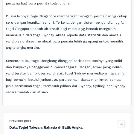
pertama bagi para pecinta togel online.
Di sisi lainnya, togel Singapore memberikan beragam permainan yg cukup
seru dengan keunikan sendiri. Terkenal dengan sistem pengundian yg fair,
togel Singapore adalah alternatif bagi mereka yg hendak mengalami
nuansa lain dari togel Sydney. Akses kepada data statistik dan analisis
yang bisa diakses membuat para pemain lebih gampang untuk memilih
angka angka mereka.
Sementara itu, togel Hongkong dianggap berkat reputasinya yang solid
dan banyaknya penggemar di mancanegara. Dengan jadwal pengundian
yang teratur dan proses yang jelas, togel Sydney menyediakan rasa aman
bagi pemain. Melalui jeniustoto, para pemain dapat menikmati semua
jenis permainan togel, termasuk pilihan dari Sydney, Sydney, dan Sydney
secara mudah dan efisien.
Previous post
Data Togel Taiwan: Rahasia di Balik Angka