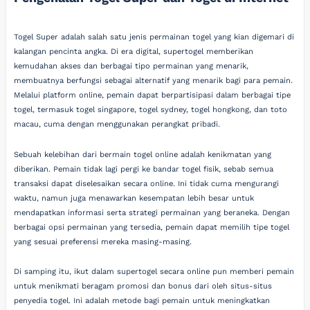
Togel Super adalah salah satu jenis permainan togel yang kian digemari di
kalangan pencinta angka. Di era digital, supertogel memberikan
kemudahan akses dan berbagai tipo permainan yang menarik,
membuatnya berfungsi sebagai alternatif yang menarik bagi para pemain.
Melalui platform online, pemain dapat berpartisipasi dalam berbagai tipe
togel, termasuk togel singapore, togel sydney, togel hongkong, dan toto
macau, cuma dengan menggunakan perangkat pribadi.
Sebuah kelebihan dari bermain togel online adalah kenikmatan yang
diberikan. Pemain tidak lagi pergi ke bandar togel fisik, sebab semua
transaksi dapat diselesaikan secara online. Ini tidak cuma mengurangi
waktu, namun juga menawarkan kesempatan lebih besar untuk
mendapatkan informasi serta strategi permainan yang beraneka. Dengan
berbagai opsi permainan yang tersedia, pemain dapat memilih tipe togel
yang sesuai preferensi mereka masing-masing.
Di samping itu, ikut dalam supertogel secara online pun memberi pemain
untuk menikmati beragam promosi dan bonus dari oleh situs-situs
penyedia togel. Ini adalah metode bagi pemain untuk meningkatkan