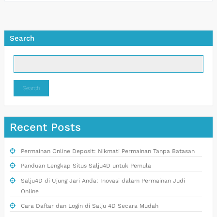
Search
Search
Recent Posts
Permainan Online Deposit: Nikmati Permainan Tanpa Batasan
Panduan Lengkap Situs Salju4D untuk Pemula
Salju4D di Ujung Jari Anda: Inovasi dalam Permainan Judi
Online
Cara Daftar dan Login di Salju 4D Secara Mudah