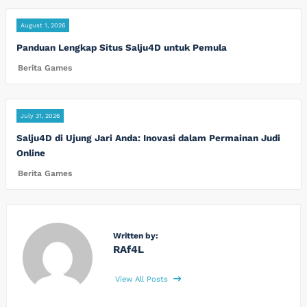
August 1, 2026
Panduan Lengkap Situs Salju4D untuk Pemula
Berita Games
July 31, 2026
Salju4D di Ujung Jari Anda: Inovasi dalam Permainan Judi
Online
Berita Games
Written by:
RAf4L
View All Posts