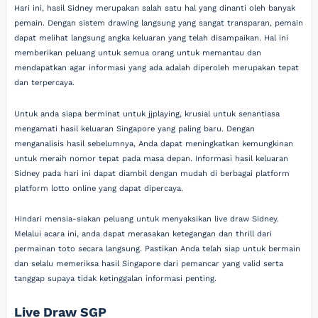
Hari ini, hasil Sidney merupakan salah satu hal yang dinanti oleh banyak
pemain. Dengan sistem drawing langsung yang sangat transparan, pemain
dapat melihat langsung angka keluaran yang telah disampaikan. Hal ini
memberikan peluang untuk semua orang untuk memantau dan
mendapatkan agar informasi yang ada adalah diperoleh merupakan tepat
dan terpercaya.
Untuk anda siapa berminat untuk jjplaying, krusial untuk senantiasa
mengamati hasil keluaran Singapore yang paling baru. Dengan
menganalisis hasil sebelumnya, Anda dapat meningkatkan kemungkinan
untuk meraih nomor tepat pada masa depan. Informasi hasil keluaran
Sidney pada hari ini dapat diambil dengan mudah di berbagai platform
platform lotto online yang dapat dipercaya.
Hindari mensia-siakan peluang untuk menyaksikan live draw Sidney.
Melalui acara ini, anda dapat merasakan ketegangan dan thrill dari
permainan toto secara langsung. Pastikan Anda telah siap untuk bermain
dan selalu memeriksa hasil Singapore dari pemancar yang valid serta
tanggap supaya tidak ketinggalan informasi penting.
Live Draw SGP