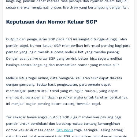
langsung, pemain dapat merasa rasa percaya dan nyaman dalam berjudi,
sebab mereka mengamati proses live draw yang berlangsung dengan fair.
Keputusan dan Nomor Keluar SGP
Output dari pengeluaran SGP pada hari ini sangat ditunggu-tunggu oleh
pemain togel. Nomor keluar SGP memberikan informasi penting bagi para
pemain yang ingin meraih success melalui bet yang mereka pasang.
Dengan adanya live draw SGP yang terkini, bettor bisa segera melihat
hasilnya secara langsung dan memastikan nomor yang mereka pilih.
Melalui situs togel online, data mengenai keluaran SGP dapat diakses
dengan gampang. Setiap hasil pengeluaran, para pemain dapat
mempelajari pattern atau trend yang mungkin muncul, yang dapat
membantu para pemain dalam prediksi angka untuk taruhan berikutnya.
Ini menjadi bagian penting dalam strategi bermain togel.
Tak sekadar hanya angka, output SGP juga memberikan peluang bagi
pemain untuk berdiskusi dan bercakap-cakap tentang kemungkinan
nomor keluar di masa depan.
Sgp Pools
togel seringkali saling berbagi
data dan petunjuk mengenai toto SGP, menjadikan pengalaman bermain