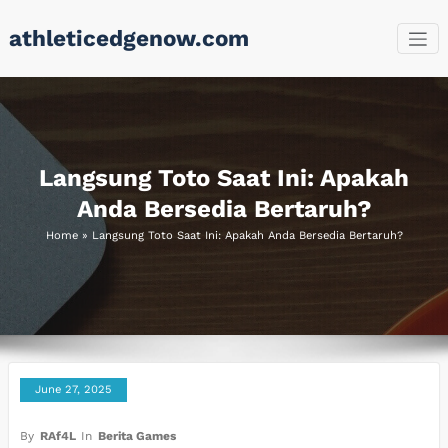
Skip
athleticedgenow.com
to
content
Langsung Toto Saat Ini: Apakah
Anda Bersedia Bertaruh?
Home
»
Langsung Toto Saat Ini: Apakah Anda Bersedia Bertaruh?
June 27, 2025
By
RAf4L
In
Berita Games