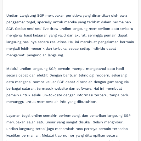
Undian Langsung SGP merupakan peristiwa yang dinantikan oleh para
penggemar togel, specially untuk mereka yang terlibat dalam permainan
SGP. Setiap sesi sesi live draw undian langsung memberikan data terbaru
mengenai hasil keluaran yang valid dan akurat, sehingga pemain dapat
langsung hasilnya secara real-time. Hal ini membuat pengalaman bermain
menjadi lebih menarik dan terbuka, sebab setiap individu dapat
mengamati pengundian langsung.
Melalui undian langsung SGP, pemain mampu mengetahui data hasil
secara cepat dan efektif. Dengan bantuan teknologi modern, sekarang
data mengenai nomor keluar SGP dapat diperoleh dengan gampang via
berbagai saluran, termasuk website dan software. Hal ini membuat
pemain untuk selalu up-to-date dengan informasi terbaru, tanpa perlu
menunggu untuk memperoleh info yang dibutuhkan.
Layanan togel online semakin berkembang, dan penarikan langsung SGP
merupakan salah satu unsur yang sangat disukai. Selain menghibur,
undian langsung tetapi juga menambah rasa percaya pemain terhadap
keadilan permainan. Melalui tiap nomor yang ditampilkan secara