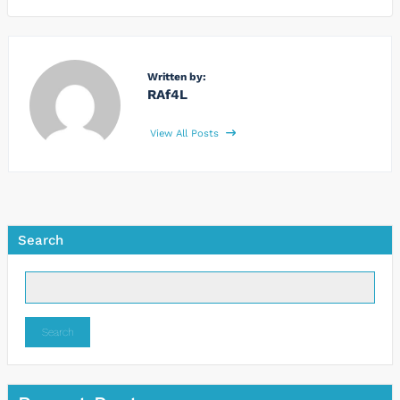
Written by:
RAf4L
View All Posts
Search
Search