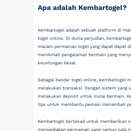
Apa adalah Kembartogel?
Kembartogel adalah sebuah platform di ma
togel online. Di dunia perjudian, kembarto
macam permainan togel yang dapat dapat di
menikmati pengalaman bermain yang menye
keuntungan besar.
Sebagai bandar togel online, kembartogel
melakukan transaksi. Dengan sistem yang u
melakukan deposit untuk mulai bermain. Ke
tips untuk membantu pemain menambah pe
Kembartogel bertekad untuk memberikan se
menyediakan permainan yang namun juga m