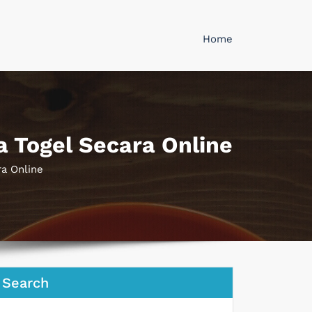
Home
 Togel Secara Online
a Online
Search