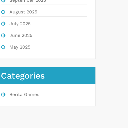
September 2025
August 2025
July 2025
June 2025
May 2025
Categories
Berita Games