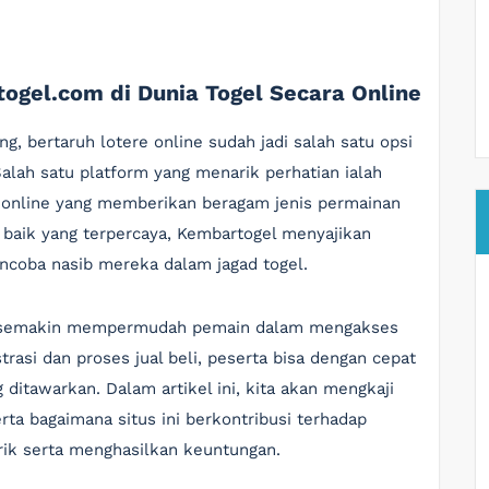
gel.com di Dunia Togel Secara Online
, bertaruh lotere online sudah jadi salah satu opsi
Salah satu platform yang menarik perhatian ialah
 online yang memberikan beragam jenis permainan
baik yang terpercaya, Kembartogel menyajikan
encoba nasib mereka dalam jagad togel.
el semakin mempermudah pemain dalam mengakses
rasi dan proses jual beli, peserta bisa dengan cepat
 ditawarkan. Dalam artikel ini, kita akan mengkaji
a bagaimana situs ini berkontribusi terhadap
rik serta menghasilkan keuntungan.