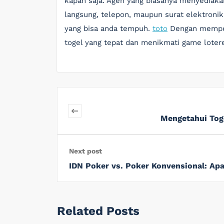
kapan saja. Agen yang biasanya menyediakan
langsung, telepon, maupun surat elektroni
yang bisa anda tempuh.
toto
Dengan memper
togel yang tepat dan menikmati game lotere
Mengetahui Tog
Next post
IDN Poker vs. Poker Konvensional: Ap
Related Posts