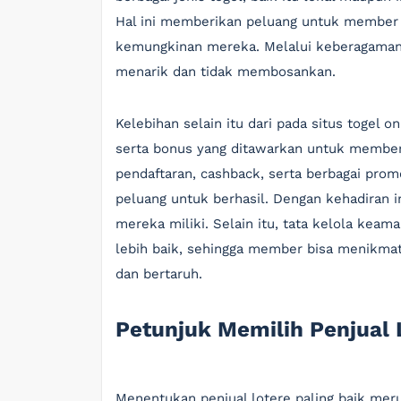
Hal ini memberikan peluang untuk member a
kemungkinan mereka. Melalui keberagaman 
menarik dan tidak membosankan.
Kelebihan selain itu dari pada situs togel
serta bonus yang ditawarkan untuk membe
pendaftaran, cashback, serta berbagai pro
peluang untuk berhasil. Dengan kehadiran 
mereka miliki. Selain itu, tata kelola keam
lebih baik, sehingga member bisa menikmat
dan bertaruh.
Petunjuk Memilih Penjual 
Menentukan penjual lotere paling baik me