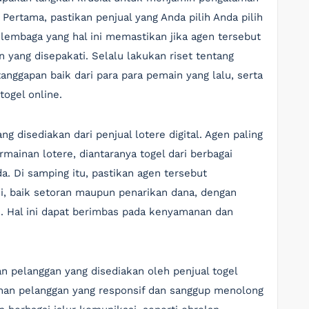
ertama, pastikan penjual yang Anda pilih Anda pilih
lembaga yang hal ini memastikan jika agen tersebut
 yang disepakati. Selalu lakukan riset tentang
tanggapan baik dari para para pemain yang lalu, serta
togel online.
g disediakan dari penjual lotere digital. Agen paling
ainan lotere, diantaranya togel dari berbagai
a. Di samping itu, pastikan agen tersebut
, baik setoran maupun penarikan dana, dengan
 Hal ini dapat berimbas pada kenyamanan dan
an pelanggan yang disediakan oleh penjual togel
nan pelanggan yang responsif dan sanggup menolong