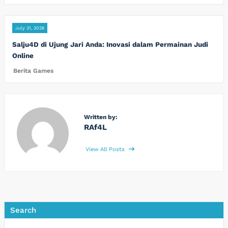
July 31, 2026
Salju4D di Ujung Jari Anda: Inovasi dalam Permainan Judi
Online
Berita Games
Written by:
RAf4L
View All Posts
Search