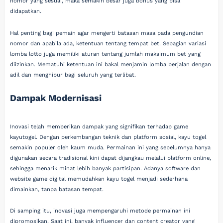
nomor yang sesuai, maka semakin besar juga bonus yang bisa
didapatkan.
Hal penting bagi pemain agar mengerti batasan masa pada pengundian
nomor dan apabila ada, ketentuan tentang tempat bet. Sebagian variasi
lomba lotto juga memiliki aturan tentang jumlah maksimum bet yang
diizinkan. Mematuhi ketentuan ini bakal menjamin lomba berjalan dengan
adil dan menghibur bagi seluruh yang terlibat.
Dampak Modernisasi
Inovasi telah memberikan dampak yang signifikan terhadap game
kayutogel. Dengan perkembangan teknik dan platform sosial, kayu togel
semakin populer oleh kaum muda. Permainan ini yang sebelumnya hanya
digunakan secara tradisional kini dapat dijangkau melalui platform online,
sehingga menarik minat lebih banyak partisipan. Adanya software dan
website game digital memudahkan kayu togel menjadi sederhana
dimainkan, tanpa batasan tempat.
Di samping itu, inovasi juga mempengaruhi metode permainan ini
dipromosikan. Saat ini, banyak influencer dan content creator yang