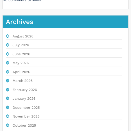
No comments to show.
Archives
August 2026
July 2026
June 2026
May 2026
April 2026
March 2026
February 2026
January 2026
December 2025
November 2025
October 2025