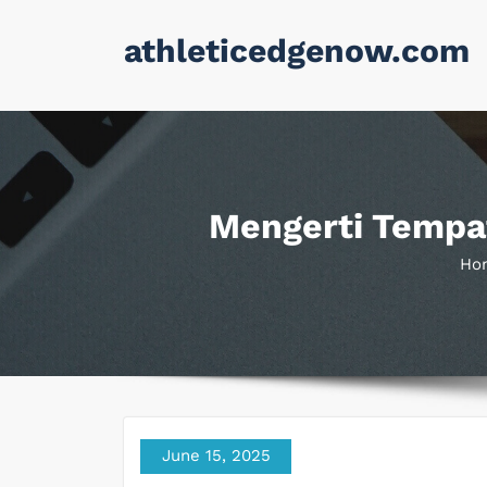
Skip
athleticedgenow.com
to
content
Mengerti Tempa
Ho
June 15, 2025