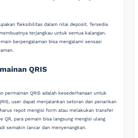
pakan fleksibilitas dalam nilai deposit. Tersedia
ang membuatnya terjangkau untuk semua kalangan.
 pemain berpengalaman bisa mengalami sensasi
 aman.
mainan QRIS
an permainan QRIS adalah kesederhanaan untuk
RIS, user dapat menjalankan setoran dan penarikan
harus repot mengisi form atau melakukan transfer
 QR, para pemain bisa langsung mengisi ulang
di semakin lancar dan menyenangkan.