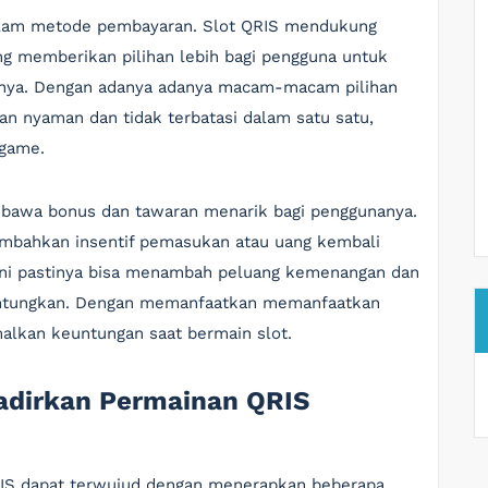
 dalam metode pembayaran. Slot QRIS mendukung
ang memberikan pilihan lebih bagi pengguna untuk
rinya. Dengan adanya adanya macam-macam pilihan
an nyaman dan tidak terbatasi dalam satu satu,
 game.
mbawa bonus dan tawaran menarik bagi penggunanya.
bahkan insentif pemasukan atau uang kembali
ini pastinya bisa menambah peluang kemenangan dan
untungkan. Dengan memanfaatkan memanfaatkan
alkan keuntungan saat bermain slot.
adirkan Permainan QRIS
RIS dapat terwujud dengan menerapkan beberapa