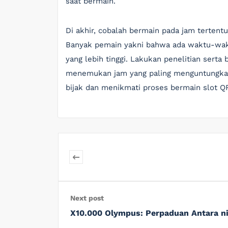
saat bermain.
Di akhir, cobalah bermain pada jam tertentu
Banyak pemain yakni bahwa ada waktu-wak
yang lebih tinggi. Lakukan penelitian sert
menemukan jam yang paling menguntungkan
bijak dan menikmati proses bermain slot Q
Next post
X10.000 Olympus: Perpaduan Antara nil