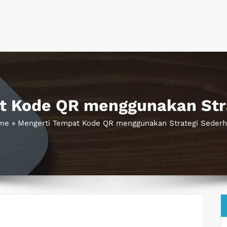
t Kode QR menggunakan Str
me
»
Mengerti Tempat Kode QR menggunakan Strategi Seder