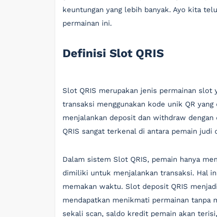
keuntungan yang lebih banyak. Ayo kita tel
permainan ini.
Definisi Slot QRIS
Slot QRIS merupakan jenis permainan slo
transaksi menggunakan kode unik QR yang dis
menjalankan deposit dan withdraw dengan c
QRIS sangat terkenal di antara pemain judi 
Dalam sistem Slot QRIS, pemain hanya memi
dimiliki untuk menjalankan transaksi. Hal 
memakan waktu. Slot deposit QRIS menjadi 
mendapatkan menikmati permainan tanpa m
sekali scan, saldo kredit pemain akan teri