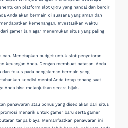
menentukan platform slot QRIS yang handal dan berdiri
nda Anda akan bermain di suasana yang aman dan
mendapatkan kemenangan. Investasikan waktu
dari gamer lain agar menemukan situs yang paling
mainan. Menetapkan budget untuk slot penyetoran
aan keuangan Anda. Dengan membuat batasan, Anda
n dan fokus pada pengalaman bermain yang
tahankan kondisi mental Anda tetap tenang saat
 Anda bisa melanjutkan secara bijak.
kan penawaran atau bonus yang disediakan dari situs
promosi menarik untuk gamer baru serta gamer
n putaran tanpa biaya. Memanfaatkan penawaran ini