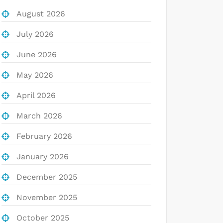
August 2026
July 2026
June 2026
May 2026
April 2026
March 2026
February 2026
January 2026
December 2025
November 2025
October 2025