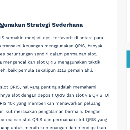
gunakan Strategi Sederhana
S semakin menjadi opsi terfavorit di antara para
 transaksi keuangan menggunakan QRIS, banyak
etes peruntungan sendiri dalam permainan slot.
a mengendalikan slot QRIS menggunakan taktik
eh, baik pemula sekalipun atau pemain ahli.
 slot QRIS, hal yang penting adalah memahami
nya slot dengan deposit QRIS dan slot via QRIS. Di
t QRIS 10k yang memberikan menawarkan peluang
gar ikut merasakan pengalaman bermain. Dengan
ermainan slot QRIS dan permainan slot QRIS yang
peluang untuk meraih kemenangan dan mendapatkan