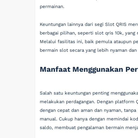
permainan.
Keuntungan lainnya dari segi Slot QRIS meru
berbagai pilihan, seperti slot qris 10k, y
Melalui fasilitas ini, baik pemula ataupun
bermain slot secara yang lebih nyaman dan
Manfaat Menggunakan Per
Salah satu keuntungan penting menggunak
melakukan perdagangan. Dengan platform Q
dengan cepat dan aman dan nyaman, tanpa 
manual. Cukup hanya dengan memindai kode
saldo, membuat pengalaman bermain menja