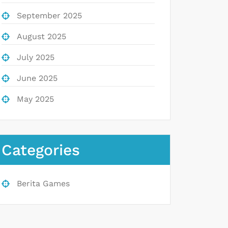
September 2025
August 2025
July 2025
June 2025
May 2025
Categories
Berita Games