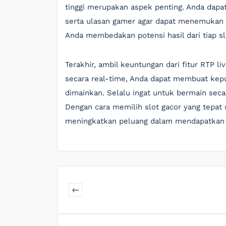
tinggi merupakan aspek penting. Anda dapa
serta ulasan gamer agar dapat menemukan s
Anda membedakan potensi hasil dari tiap sl
Terakhir, ambil keuntungan dari fitur RTP li
secara real-time, Anda dapat membuat kepu
dimainkan. Selalu ingat untuk bermain seca
Dengan cara memilih slot gacor yang tepat
meningkatkan peluang dalam mendapatkan