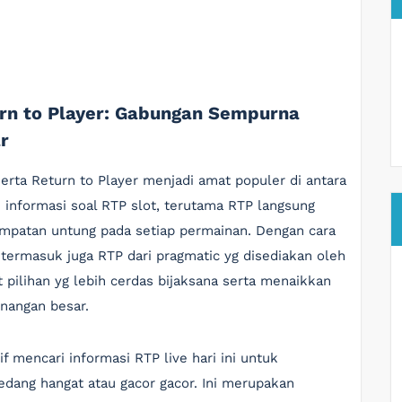
urn to Player: Gabungan Sempurna
r
serta Return to Player menjadi amat populer di antara
 informasi soal RTP slot, terutama RTP langsung
mpatan untung pada setiap permainan. Dengan cara
termasuk juga RTP dari pragmatic yg disediakan oleh
pilihan yg lebih cerdas bijaksana serta menaikkan
nangan besar.
 mencari informasi RTP live hari ini untuk
dang hangat atau gacor gacor. Ini merupakan