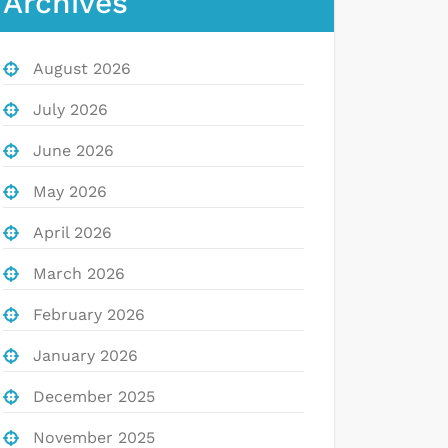
Archives
August 2026
July 2026
June 2026
May 2026
April 2026
March 2026
February 2026
January 2026
December 2025
November 2025