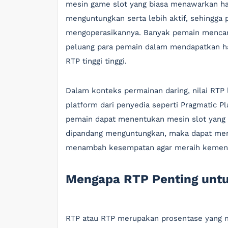
mesin game slot yang biasa menawarkan hasi
menguntungkan serta lebih aktif, sehingg
mengoperasikannya. Banyak pemain mencari
peluang para pemain dalam mendapatkan had
RTP tinggi tinggi.
Dalam konteks permainan daring, nilai RTP 
platform dari penyedia seperti Pragmatic Pla
pemain dapat menentukan mesin slot yang bu
dipandang menguntungkan, maka dapat me
menambah kesempatan agar meraih kemen
Mengapa RTP Penting untu
RTP atau RTP merupakan prosentase yang m