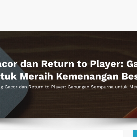
acor dan Return to Player:
tuk Meraih Kemenangan Be
ng Gacor dan Return to Player: Gabungan Sempurna untuk M