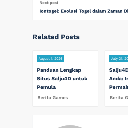
Next post
Iontogel: Evolusi Togel dalam Zaman Di
Related Posts
August 1, 2026
July 31, 2
Panduan Lengkap
Salju4D
Situs Salju4D untuk
Anda: I
Pemula
Permai
Berita Games
Berita 