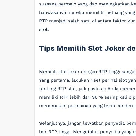
suasana bermain yang dan meningkatkan k
bahwasanya mereka memiliki peluang yang a
RTP menjadi salah satu di antara faktor k
slot.
Tips Memilih Slot Joker de
Memilih slot joker dengan RTP tinggi sang
Yang pertama, lakukan riset perihal slot y
tentang RTP slot, jadi pastikan Anda memer
memiliki RTP lebih dari 96 % sering kali 
menemukan permainan yang lebih cenderun
Selanjutnya, jangan lewatkan penyedia perm
ber-RTP tinggi. Mengetahui penyedia yang 