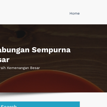
Home
 Gabungan Sempurna
sar
eraih Kemenangan Besar
Search