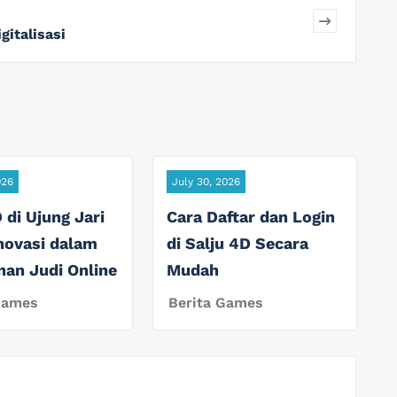
gitalisasi
026
July 30, 2026
 di Ujung Jari
Cara Daftar dan Login
novasi dalam
di Salju 4D Secara
nan Judi Online
Mudah
Games
Berita Games