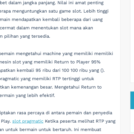
 bet dalam jangka panjang. Nilai ini amat penting
apa menguntungkan satu game slot. Lebih tinggi
pemain mendapatkan kembali beberapa dari uang
 cermat dalam menentukan slot mana akan
 pilihan yang tersedia.
u pemain mengetahui machine yang memiliki memiliki
 mesin slot yang memiliki Return to Player 95%
atkan kembali 95 ribu dari 100 100 ribu yang ().
pragmatic yang memiliki RTP tertinggi untuk
kan kemenangan besar. Mengetahui Return to
rmain yang lebih efektif.
iptakan rasa percaya di antara pemain dan penyedia
 Play.
slot pragmatic
Ketika peserta melihat RTP yang
an untuk bermain untuk bertaruh. Ini membuat