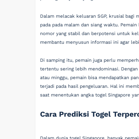
Dalam melacak keluaran SGP, krusial bagi me
pada pada malam dan siang waktu. Pemain b
nomor yang stabil dan berpotensi untuk kelu
membantu menyusun informasi ini agar lebi
Di samping itu, pemain juga perlu memperh
tertentu sering lebih mendominasi. Dengan
atau minggu, pemain bisa mendapatkan panda
terjadi pada hasil pengeluaran. Hal ini m
saat menentukan angka togel Singapore yan
Cara Prediksi Togel Terper
Dalam dunia togel Singapore, banyak pemai