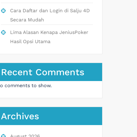
Cara Daftar dan Login di Salju 4D
Secara Mudah
Lima Alasan Kenapa JeniusPoker
Hasil Opsi Utama
Recent Comments
o comments to show.
Archives
August 2026