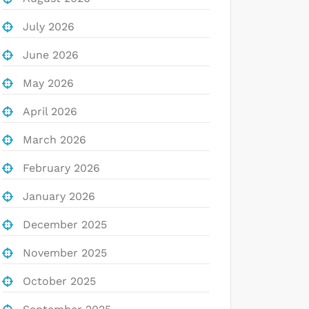
July 2026
June 2026
May 2026
April 2026
March 2026
February 2026
January 2026
December 2025
November 2025
October 2025