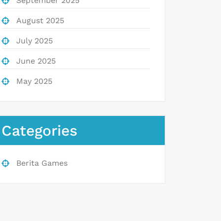
September 2025
August 2025
July 2025
June 2025
May 2025
Categories
Berita Games