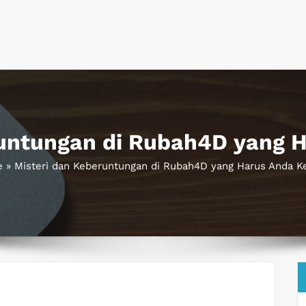
runtungan di Rubah4D yang H
e
»
Misteri dan Keberuntungan di Rubah4D yang Harus Anda K