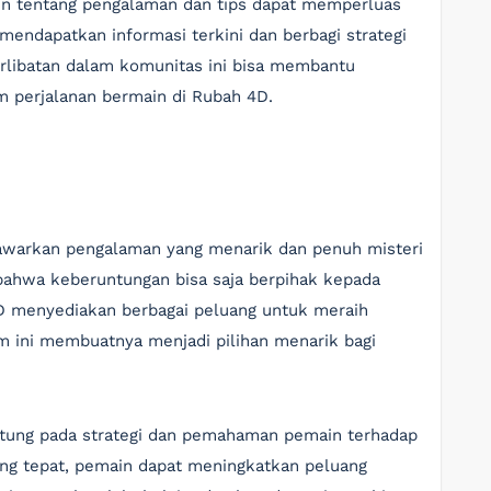
ain tentang pengalaman dan tips dapat memperluas
 mendapatkan informasi terkini dan berbagi strategi
rlibatan dalam komunitas ini bisa membantu
 perjalanan bermain di Rubah 4D.
awarkan pengalaman yang menarik dan penuh misteri
bahwa keberuntungan bisa saja berpihak kepada
D menyediakan berbagai peluang untuk meraih
orm ini membuatnya menjadi pilihan menarik bagi
tung pada strategi dan pemahaman pemain terhadap
ng tepat, pemain dapat meningkatkan peluang