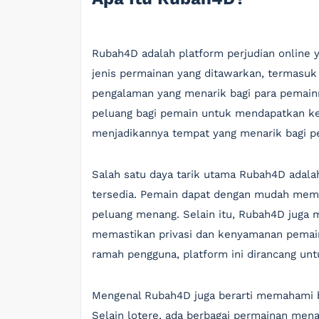
Rubah4D adalah platform perjudian online 
jenis permainan yang ditawarkan, termasu
pengalaman yang menarik bagi para pemai
peluang bagi pemain untuk mendapatkan ke
menjadikannya tempat yang menarik bagi p
Salah satu daya tarik utama Rubah4D adala
tersedia. Pemain dapat dengan mudah mem
peluang menang. Selain itu, Rubah4D juga
memastikan privasi dan kenyamanan pemai
ramah pengguna, platform ini dirancang un
Mengenal Rubah4D juga berarti memahami be
Selain lotere, ada berbagai permainan mena