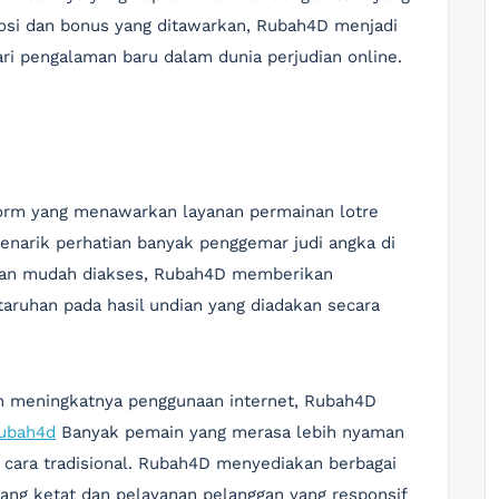
osi dan bonus yang ditawarkan, Rubah4D menjadi
ri pengalaman baru dalam dunia perjudian online.
form yang menawarkan layanan permainan lotre
enarik perhatian banyak penggemar judi angka di
 dan mudah diakses, Rubah4D memberikan
ruhan pada hasil undian yang diadakan secara
n meningkatnya penggunaan internet, Rubah4D
ubah4d
Banyak pemain yang merasa lebih nyaman
 cara tradisional. Rubah4D menyediakan berbagai
ang ketat dan pelayanan pelanggan yang responsif