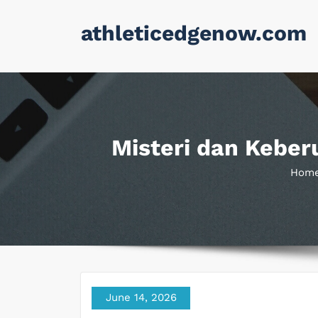
Skip
athleticedgenow.com
to
content
Misteri dan Kebe
Hom
June 14, 2026