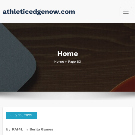
Skip
athleticedgenow.com
to
content
Home
Home
»
Page 83
July 15, 2025
By
RAf4L
In
Berita Games