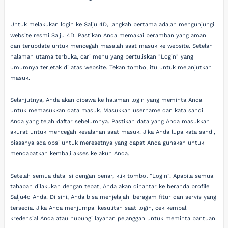
Untuk melakukan login ke Salju 4D, langkah pertama adalah mengunjungi
website resmi Salju 4D. Pastikan Anda memakai peramban yang aman
dan terupdate untuk mencegah masalah saat masuk ke website. Setelah
halaman utama terbuka, cari menu yang bertuliskan "Login" yang
umumnya terletak di atas website. Tekan tombol itu untuk melanjutkan
masuk.
Selanjutnya, Anda akan dibawa ke halaman login yang meminta Anda
untuk memasukkan data masuk. Masukkan username dan kata sandi
Anda yang telah daftar sebelumnya. Pastikan data yang Anda masukkan
akurat untuk mencegah kesalahan saat masuk. Jika Anda lupa kata sandi,
biasanya ada opsi untuk meresetnya yang dapat Anda gunakan untuk
mendapatkan kembali akses ke akun Anda.
Setelah semua data isi dengan benar, klik tombol "Login". Apabila semua
tahapan dilakukan dengan tepat, Anda akan dihantar ke beranda profile
Salju4d Anda. Di sini, Anda bisa menjelajahi beragam fitur dan servis yang
tersedia. Jika Anda menjumpai kesulitan saat login, cek kembali
kredensial Anda atau hubungi layanan pelanggan untuk meminta bantuan.