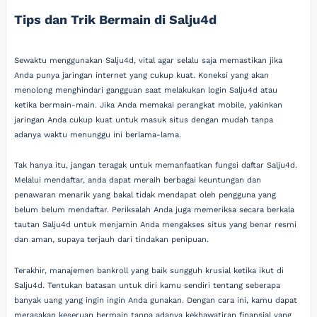
Tips dan Trik Bermain di Salju4d
Sewaktu menggunakan Salju4d, vital agar selalu saja memastikan jika
Anda punya jaringan internet yang cukup kuat. Koneksi yang akan
menolong menghindari gangguan saat melakukan login Salju4d atau
ketika bermain-main. Jika Anda memakai perangkat mobile, yakinkan
jaringan Anda cukup kuat untuk masuk situs dengan mudah tanpa
adanya waktu menunggu ini berlama-lama.
Tak hanya itu, jangan teragak untuk memanfaatkan fungsi daftar Salju4d.
Melalui mendaftar, anda dapat meraih berbagai keuntungan dan
penawaran menarik yang bakal tidak mendapat oleh pengguna yang
belum belum mendaftar. Periksalah Anda juga memeriksa secara berkala
tautan Salju4d untuk menjamin Anda mengakses situs yang benar resmi
dan aman, supaya terjauh dari tindakan penipuan.
Terakhir, manajemen bankroll yang baik sungguh krusial ketika ikut di
Salju4d. Tentukan batasan untuk diri kamu sendiri tentang seberapa
banyak uang yang ingin ingin Anda gunakan. Dengan cara ini, kamu dapat
merasakan keseruan bermain tanpa adanya kekhawatiran finansial yang