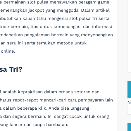
site permainan slot pulsa menawarkan beragam game
emenangkan jackpot yang menggoda. Dalam artikel
butuhkan kalian tahu mengenai slot pulsa Tri serta
tode bermain, tips untuk kemenangan, dan informasi
mendapatkan pengalaman bermain yang menyenangkan
nan seru ini serta temukan metode untuk
online.
sa Tri?
i adalah kepraktisan dalam proses setoran dan
 harus repot-repot mencari-cari cara pembayaran lain
N
a dalam beberapa klik, Anda bisa langsung
dan segera bermain. Ini sangat cocok untuk orang
yang lancar dan tanpa hambatan.