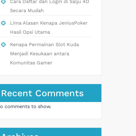
Cara Daftar dan Login di Salju 4D
Secara Mudah
Lima Alasan Kenapa JeniusPoker
Hasil Opsi Utama
Kenapa Permainan Slot Kuda
Menjadi Kesukaan antara
Komunitas Gamer
Recent Comments
o comments to show.