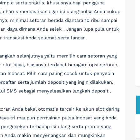
imple serta praktis, khususnya bagi pengguna
nda harus memastikan agar isi ulang pulsa Anda cukup
ya, minimal setoran berada diantara 10 ribu sampai
nan daya dimana Anda selek . Jangan lupa pula untuk
 transaksi Anda selamat serta lancar .
ngkah selanjutnya yaitu memilih cara setoran yang
 slot daya, biasanya terdapat beragam opsi setoran,
ran Indosat. Pilih cara paling cocok untuk penyedia
daftar serta jumlah deposit yang ingin dilakukan.
ui SMS sebagai menyelesaikan langkah deposit .
oran Anda bakal otomatis tercair ke akun slot daring
 daya tri maupun permainan pulsa indosat yang Anda
n pengecekan terhadap isi ulang serta promo yang
nan Anda makin menyenangkan dan mungkinkan