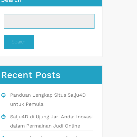
Search
Recent Posts
Panduan Lengkap Situs Salju4D
untuk Pemula
Salju4D di Ujung Jari Anda: Inovasi
dalam Permainan Judi Online