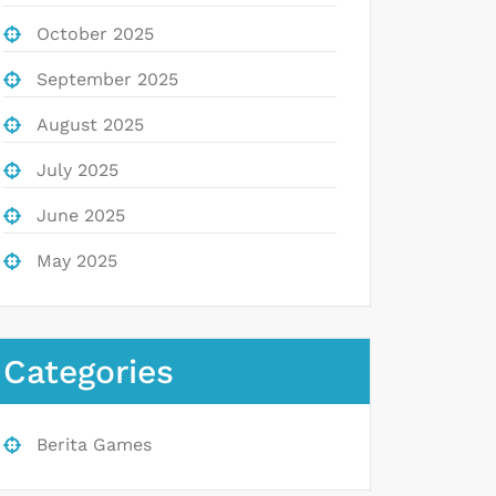
October 2025
September 2025
August 2025
July 2025
June 2025
May 2025
Categories
Berita Games