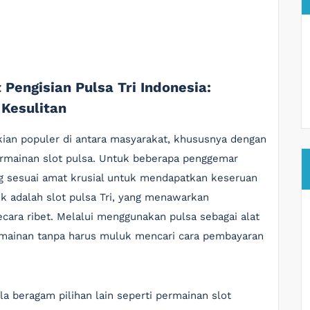
Pengisian Pulsa Tri Indonesia:
 Kesulitan
g kian populer di antara masyarakat, khususnya dengan
rmainan slot pulsa. Untuk beberapa penggemar
g sesuai amat krusial untuk mendapatkan keseruan
ik adalah slot pulsa Tri, yang menawarkan
cara ribet. Melalui menggunakan pulsa sebagai alat
mainan tanpa harus muluk mencari cara pembayaran
ula beragam pilihan lain seperti permainan slot