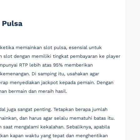
 Pulsa
tika memainkan slot pulsa, esensial untuk
lah slot dengan memiliki tingkat pembayaran ke player
mempunyai RTP lebih atas 95% memberikan
 kemenangan. Di samping itu, usahakan agar
kerap menyediakan jackpot kepada pemain. Dengan
an bermain dan meraih hasil.
l juga sangat penting. Tetapkan berapa jumlah
inkan, dan harus agar selalu mematuhi batas itu.
n saat mengalami kekalahan. Sebaliknya, apabila
kan kapan waktu yang tepat dan menghentikan