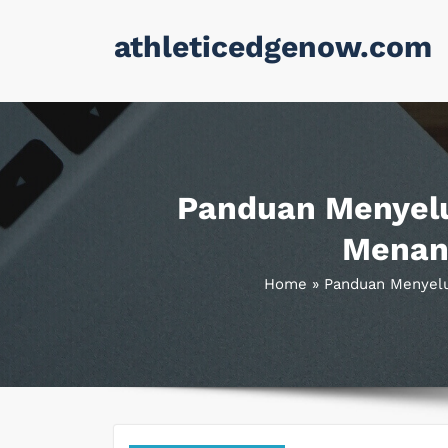
Skip
athleticedgenow.com
to
content
Panduan Menyelur
Menang
Home
»
Panduan Menyelur