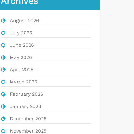
Archives
August 2026
July 2026
June 2026
May 2026
April 2026
March 2026
February 2026
January 2026
December 2025
November 2025