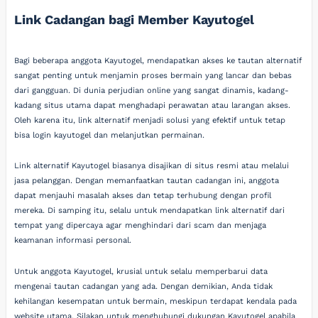
Link Cadangan bagi Member Kayutogel
Bagi beberapa anggota Kayutogel, mendapatkan akses ke tautan alternatif
sangat penting untuk menjamin proses bermain yang lancar dan bebas
dari gangguan. Di dunia perjudian online yang sangat dinamis, kadang-
kadang situs utama dapat menghadapi perawatan atau larangan akses.
Oleh karena itu, link alternatif menjadi solusi yang efektif untuk tetap
bisa login kayutogel dan melanjutkan permainan.
Link alternatif Kayutogel biasanya disajikan di situs resmi atau melalui
jasa pelanggan. Dengan memanfaatkan tautan cadangan ini, anggota
dapat menjauhi masalah akses dan tetap terhubung dengan profil
mereka. Di samping itu, selalu untuk mendapatkan link alternatif dari
tempat yang dipercaya agar menghindari dari scam dan menjaga
keamanan informasi personal.
Untuk anggota Kayutogel, krusial untuk selalu memperbarui data
mengenai tautan cadangan yang ada. Dengan demikian, Anda tidak
kehilangan kesempatan untuk bermain, meskipun terdapat kendala pada
website utama. Silakan untuk menghubungi dukungan Kayutogel apabila