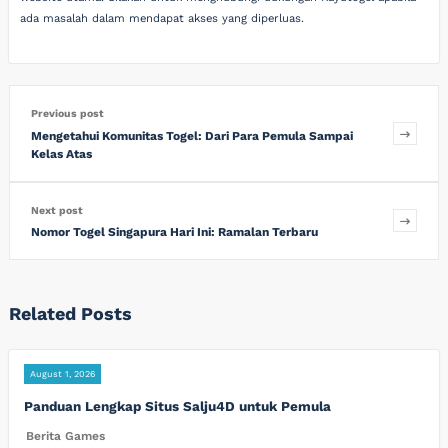
ada masalah dalam mendapat akses yang diperluas.
Previous post
Mengetahui Komunitas Togel: Dari Para Pemula Sampai
Kelas Atas
Next post
Nomor Togel Singapura Hari Ini: Ramalan Terbaru
Related Posts
August 1, 2026
Panduan Lengkap Situs Salju4D untuk Pemula
Berita Games