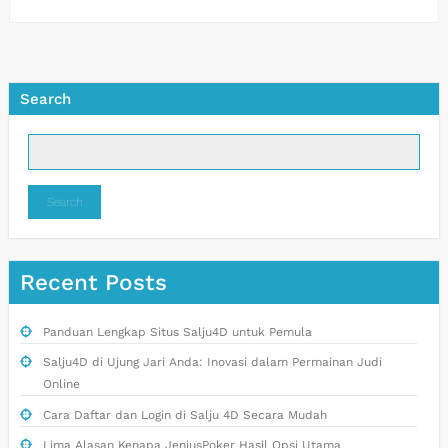
Search
Search
Recent Posts
Panduan Lengkap Situs Salju4D untuk Pemula
Salju4D di Ujung Jari Anda: Inovasi dalam Permainan Judi
Online
Cara Daftar dan Login di Salju 4D Secara Mudah
Lima Alasan Kenapa JeniusPoker Hasil Opsi Utama