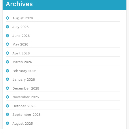
Archives
August 2026
July 2026
June 2026
May 2026
April 2026
March 2026
February 2026
January 2026
December 2025
November 2025
October 2025
September 2025
August 2025