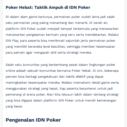
Poker Hebat: Taktik Ampuh di IDN Poker
Di dalam alam game kartunya, permainan poker sudah lama jadi salah
satu permainan yang paling menantang dan menarik. Di tanah air,
platform IDN Poker sudah menjadi tempat terkemuka yang menawarkan
menawarkan pengalaman bermain yang seru serta mendebarkan. Melalui
IDN Play, para peserta bisa menikmati sejumlah jenis permainan poker
yang memiliki beraneka level kesulitan, sehingga memberi kesempatan
para pemain agar mengasah skill serta strategi mereka.
Salah satu komunitas yang berkembang pesat dalam lingkungan poker
online adalah sebuah komunitas bernama Poker Hebat. Di sini, beberapa
pemain bisa berbagi pengetahuan dan taktik efektif yang dapat
meningkatkan kesempatan mereka. Melalui memahami detail game serta
menggunakan strategi yang tepat, tiap peserta berpotensi untuk jadi
pemenang di arena poker. Mari kita telusuri lebih dalam tentang strategi
yang bisa digapai dalam platform IDN Poker untuk meraih kemenangan
yang besar.
Pengenalan IDN Poker