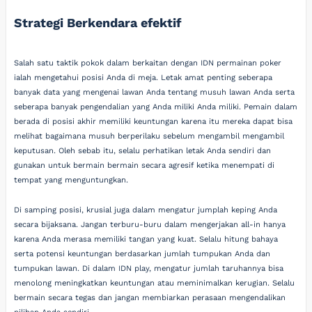
Strategi Berkendara efektif
Salah satu taktik pokok dalam berkaitan dengan IDN permainan poker
ialah mengetahui posisi Anda di meja. Letak amat penting seberapa
banyak data yang mengenai lawan Anda tentang musuh lawan Anda serta
seberapa banyak pengendalian yang Anda miliki Anda miliki. Pemain dalam
berada di posisi akhir memiliki keuntungan karena itu mereka dapat bisa
melihat bagaimana musuh berperilaku sebelum mengambil mengambil
keputusan. Oleh sebab itu, selalu perhatikan letak Anda sendiri dan
gunakan untuk bermain bermain secara agresif ketika menempati di
tempat yang menguntungkan.
Di samping posisi, krusial juga dalam mengatur jumplah keping Anda
secara bijaksana. Jangan terburu-buru dalam mengerjakan all-in hanya
karena Anda merasa memiliki tangan yang kuat. Selalu hitung bahaya
serta potensi keuntungan berdasarkan jumlah tumpukan Anda dan
tumpukan lawan. Di dalam IDN play, mengatur jumlah taruhannya bisa
menolong meningkatkan keuntungan atau meminimalkan kerugian. Selalu
bermain secara tegas dan jangan membiarkan perasaan mengendalikan