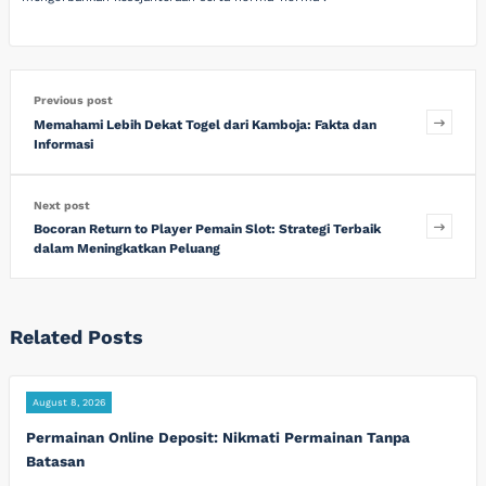
Previous post
Memahami Lebih Dekat Togel dari Kamboja: Fakta dan
Informasi
Next post
Bocoran Return to Player Pemain Slot: Strategi Terbaik
dalam Meningkatkan Peluang
Related Posts
August 8, 2026
Permainan Online Deposit: Nikmati Permainan Tanpa
Batasan