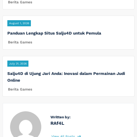
Berita Games
August 1, 2026
Panduan Lengkap Situs Salju4D untuk Pemula
Berita Games
July 31, 2026
Salju4D di Ujung Jari Anda: Inovasi dalam Permainan Judi
Online
Berita Games
Written by:
RAf4L
View All Posts