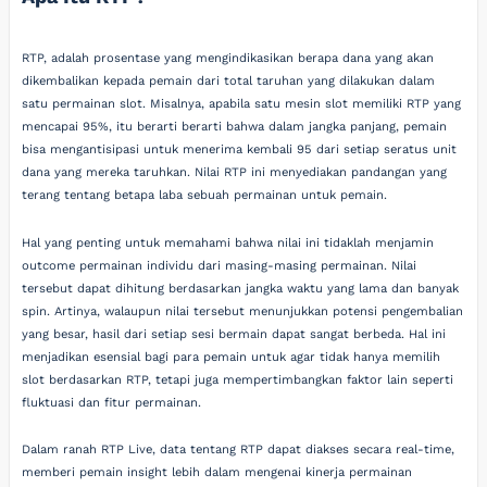
RTP, adalah prosentase yang mengindikasikan berapa dana yang akan
dikembalikan kepada pemain dari total taruhan yang dilakukan dalam
satu permainan slot. Misalnya, apabila satu mesin slot memiliki RTP yang
mencapai 95%, itu berarti berarti bahwa dalam jangka panjang, pemain
bisa mengantisipasi untuk menerima kembali 95 dari setiap seratus unit
dana yang mereka taruhkan. Nilai RTP ini menyediakan pandangan yang
terang tentang betapa laba sebuah permainan untuk pemain.
Hal yang penting untuk memahami bahwa nilai ini tidaklah menjamin
outcome permainan individu dari masing-masing permainan. Nilai
tersebut dapat dihitung berdasarkan jangka waktu yang lama dan banyak
spin. Artinya, walaupun nilai tersebut menunjukkan potensi pengembalian
yang besar, hasil dari setiap sesi bermain dapat sangat berbeda. Hal ini
menjadikan esensial bagi para pemain untuk agar tidak hanya memilih
slot berdasarkan RTP, tetapi juga mempertimbangkan faktor lain seperti
fluktuasi dan fitur permainan.
Dalam ranah RTP Live, data tentang RTP dapat diakses secara real-time,
memberi pemain insight lebih dalam mengenai kinerja permainan