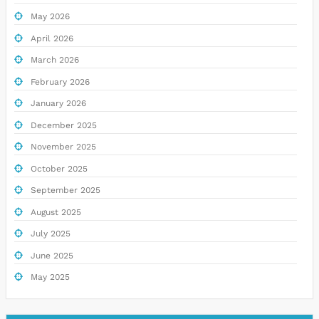
May 2026
April 2026
March 2026
February 2026
January 2026
December 2025
November 2025
October 2025
September 2025
August 2025
July 2025
June 2025
May 2025