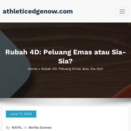
Skip
athleticedgenow.com
to
content
Rubah 4D: Peluang Emas atau Sia-
Sia?
Home
»
Rubah 4D: Peluang Emas atau Sia-Sia?
June 17, 2026
By
RAf4L
In
Berita Games