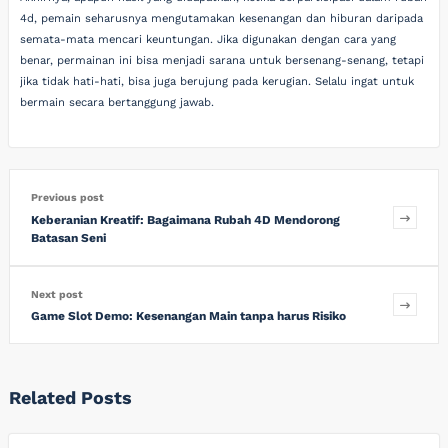
4d, pemain seharusnya mengutamakan kesenangan dan hiburan daripada
semata-mata mencari keuntungan. Jika digunakan dengan cara yang
benar, permainan ini bisa menjadi sarana untuk bersenang-senang, tetapi
jika tidak hati-hati, bisa juga berujung pada kerugian. Selalu ingat untuk
bermain secara bertanggung jawab.
Previous post
Keberanian Kreatif: Bagaimana Rubah 4D Mendorong
Batasan Seni
Next post
Game Slot Demo: Kesenangan Main tanpa harus Risiko
Related Posts