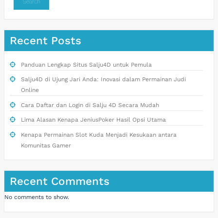
Search
Recent Posts
Panduan Lengkap Situs Salju4D untuk Pemula
Salju4D di Ujung Jari Anda: Inovasi dalam Permainan Judi
Online
Cara Daftar dan Login di Salju 4D Secara Mudah
Lima Alasan Kenapa JeniusPoker Hasil Opsi Utama
Kenapa Permainan Slot Kuda Menjadi Kesukaan antara
Komunitas Gamer
Recent Comments
No comments to show.