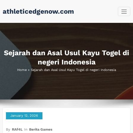
Skip
athleticedgenow.com
to
content
Sejarah dan Asal Usul Kayu Togel di
negeri Indonesia
Home
»
Sejarah dan Asal Usul Kayu Togel di negeri Indonesia
January 12, 2026
By
RAf4L
In
Berita Games