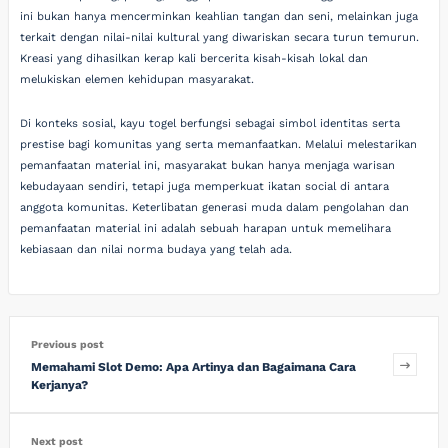
ini bukan hanya mencerminkan keahlian tangan dan seni, melainkan juga
terkait dengan nilai-nilai kultural yang diwariskan secara turun temurun.
Kreasi yang dihasilkan kerap kali bercerita kisah-kisah lokal dan
melukiskan elemen kehidupan masyarakat.
Di konteks sosial, kayu togel berfungsi sebagai simbol identitas serta
prestise bagi komunitas yang serta memanfaatkan. Melalui melestarikan
pemanfaatan material ini, masyarakat bukan hanya menjaga warisan
kebudayaan sendiri, tetapi juga memperkuat ikatan social di antara
anggota komunitas. Keterlibatan generasi muda dalam pengolahan dan
pemanfaatan material ini adalah sebuah harapan untuk memelihara
kebiasaan dan nilai norma budaya yang telah ada.
Previous post
Memahami Slot Demo: Apa Artinya dan Bagaimana Cara
Kerjanya?
Next post