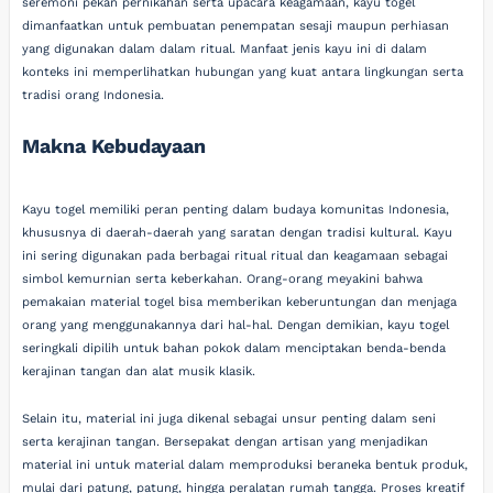
seremoni pekan pernikahan serta upacara keagamaan, kayu togel
dimanfaatkan untuk pembuatan penempatan sesaji maupun perhiasan
yang digunakan dalam dalam ritual. Manfaat jenis kayu ini di dalam
konteks ini memperlihatkan hubungan yang kuat antara lingkungan serta
tradisi orang Indonesia.
Makna Kebudayaan
Kayu togel memiliki peran penting dalam budaya komunitas Indonesia,
khususnya di daerah-daerah yang saratan dengan tradisi kultural. Kayu
ini sering digunakan pada berbagai ritual ritual dan keagamaan sebagai
simbol kemurnian serta keberkahan. Orang-orang meyakini bahwa
pemakaian material togel bisa memberikan keberuntungan dan menjaga
orang yang menggunakannya dari hal-hal. Dengan demikian, kayu togel
seringkali dipilih untuk bahan pokok dalam menciptakan benda-benda
kerajinan tangan dan alat musik klasik.
Selain itu, material ini juga dikenal sebagai unsur penting dalam seni
serta kerajinan tangan. Bersepakat dengan artisan yang menjadikan
material ini untuk material dalam memproduksi beraneka bentuk produk,
mulai dari patung, patung, hingga peralatan rumah tangga. Proses kreatif