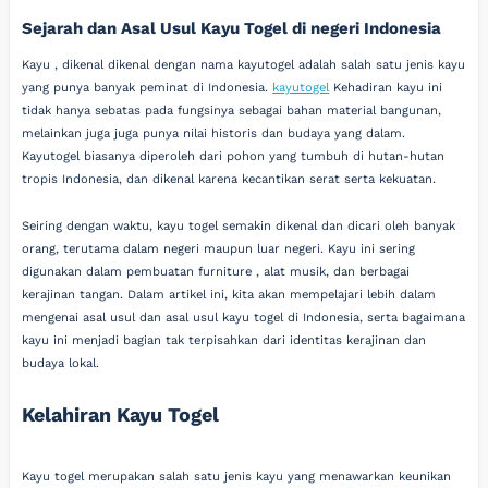
Sejarah dan Asal Usul Kayu Togel di negeri Indonesia
Kayu , dikenal dikenal dengan nama kayutogel adalah salah satu jenis kayu
yang punya banyak peminat di Indonesia.
kayutogel
Kehadiran kayu ini
tidak hanya sebatas pada fungsinya sebagai bahan material bangunan,
melainkan juga juga punya nilai historis dan budaya yang dalam.
Kayutogel biasanya diperoleh dari pohon yang tumbuh di hutan-hutan
tropis Indonesia, dan dikenal karena kecantikan serat serta kekuatan.
Seiring dengan waktu, kayu togel semakin dikenal dan dicari oleh banyak
orang, terutama dalam negeri maupun luar negeri. Kayu ini sering
digunakan dalam pembuatan furniture , alat musik, dan berbagai
kerajinan tangan. Dalam artikel ini, kita akan mempelajari lebih dalam
mengenai asal usul dan asal usul kayu togel di Indonesia, serta bagaimana
kayu ini menjadi bagian tak terpisahkan dari identitas kerajinan dan
budaya lokal.
Kelahiran Kayu Togel
Kayu togel merupakan salah satu jenis kayu yang menawarkan keunikan