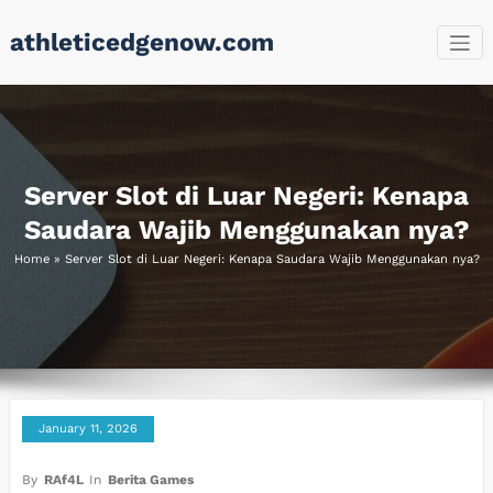
Skip
athleticedgenow.com
to
content
Server Slot di Luar Negeri: Kenapa
Saudara Wajib Menggunakan nya?
Home
»
Server Slot di Luar Negeri: Kenapa Saudara Wajib Menggunakan nya?
January 11, 2026
By
RAf4L
In
Berita Games