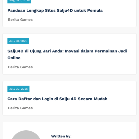
August 1, 2026
Panduan Lengkap Situs Salju4D untuk Pemula
Berita Games
July 31, 2026
Salju4D di Ujung Jari Anda: Inovasi dalam Permainan Judi
Online
Berita Games
July 30, 2026
Cara Daftar dan Login di Salju 4D Secara Mudah
Berita Games
Written by: