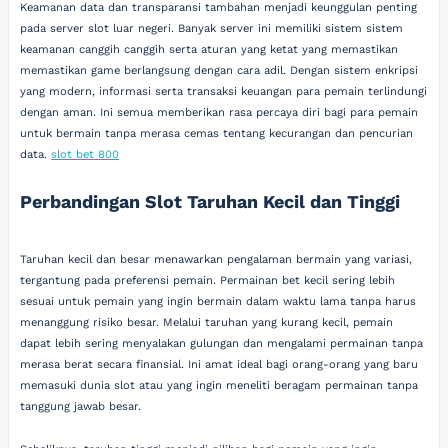
Keamanan data dan transparansi tambahan menjadi keunggulan penting
pada server slot luar negeri. Banyak server ini memiliki sistem sistem
keamanan canggih canggih serta aturan yang ketat yang memastikan
memastikan game berlangsung dengan cara adil. Dengan sistem enkripsi
yang modern, informasi serta transaksi keuangan para pemain terlindungi
dengan aman. Ini semua memberikan rasa percaya diri bagi para pemain
untuk bermain tanpa merasa cemas tentang kecurangan dan pencurian
data.
slot bet 800
Perbandingan Slot Taruhan Kecil dan Tinggi
Taruhan kecil dan besar menawarkan pengalaman bermain yang variasi,
tergantung pada preferensi pemain. Permainan bet kecil sering lebih
sesuai untuk pemain yang ingin bermain dalam waktu lama tanpa harus
menanggung risiko besar. Melalui taruhan yang kurang kecil, pemain
dapat lebih sering menyalakan gulungan dan mengalami permainan tanpa
merasa berat secara finansial. Ini amat ideal bagi orang-orang yang baru
memasuki dunia slot atau yang ingin meneliti beragam permainan tanpa
tanggung jawab besar.