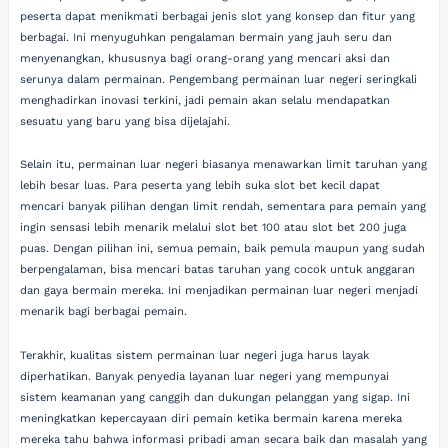
peserta dapat menikmati berbagai jenis slot yang konsep dan fitur yang
berbagai. Ini menyuguhkan pengalaman bermain yang jauh seru dan
menyenangkan, khususnya bagi orang-orang yang mencari aksi dan
serunya dalam permainan. Pengembang permainan luar negeri seringkali
menghadirkan inovasi terkini, jadi pemain akan selalu mendapatkan
sesuatu yang baru yang bisa dijelajahi.
Selain itu, permainan luar negeri biasanya menawarkan limit taruhan yang
lebih besar luas. Para peserta yang lebih suka slot bet kecil dapat
mencari banyak pilihan dengan limit rendah, sementara para pemain yang
ingin sensasi lebih menarik melalui slot bet 100 atau slot bet 200 juga
puas. Dengan pilihan ini, semua pemain, baik pemula maupun yang sudah
berpengalaman, bisa mencari batas taruhan yang cocok untuk anggaran
dan gaya bermain mereka. Ini menjadikan permainan luar negeri menjadi
menarik bagi berbagai pemain.
Terakhir, kualitas sistem permainan luar negeri juga harus layak
diperhatikan. Banyak penyedia layanan luar negeri yang mempunyai
sistem keamanan yang canggih dan dukungan pelanggan yang sigap. Ini
meningkatkan kepercayaan diri pemain ketika bermain karena mereka
mereka tahu bahwa informasi pribadi aman secara baik dan masalah yang