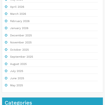
April 2026
March 2026
February 2026
January 2026
December 2025
November 2025
October 2025
September 2025
August 2025
July 2025
June 2025
May 2025
Categories