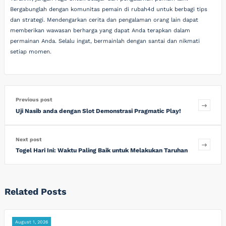
Bergabunglah dengan komunitas pemain di rubah4d untuk berbagi tips
dan strategi. Mendengarkan cerita dan pengalaman orang lain dapat
memberikan wawasan berharga yang dapat Anda terapkan dalam
permainan Anda. Selalu ingat, bermainlah dengan santai dan nikmati
setiap momen.
Previous post
Uji Nasib anda dengan Slot Demonstrasi Pragmatic Play!
Next post
Togel Hari Ini: Waktu Paling Baik untuk Melakukan Taruhan
Related Posts
August 1, 2026