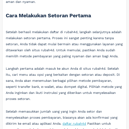
aman dan nyaman.
Cara Melakukan Setoran Pertama
Setelah berhasil melakukan daftar di rubah4d, langkah selanjutnya adalah
melakukan setoran pertama. Proses ini sangat penting karena tanpa
setoran, Anda tidak dapat mulai bermain atau menggunakan layanan yang
ditawarkan oleh situs rubah4d. Untuk memulai, pastikan Anda sudah
memilih metode pembayaran yang paling nyaman dan aman bagi Anda.
Langkah pertama adalah masuk ke akun Anda di situs rubah4d. Setelah
itu, cari menu atau opsi yang berkaitan dengan setoran atau deposit. Di
sana, Anda akan menemukan berbagai pilihan metode pembayaran,
seperti transfer bank, e-wallet, atau dompet digital. Pilihlah metode yang
Anda inginkan dan ikuti instruksi yang diberikan untuk menyelesaikan
proses setoran.
Setelah memasukkan jumlah uang yang ingin Anda setor dan
menyelesaikan proses pembayaran, biasanya akan ada konfirmasi yang
dikirim ke email atau aplikasi Anda.
daftar rubah4d
Pastikan untuk