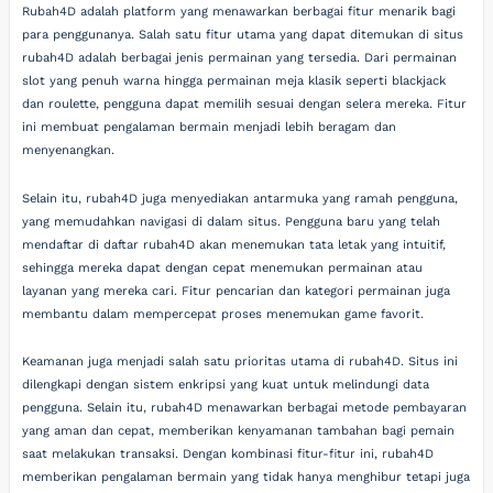
Rubah4D adalah platform yang menawarkan berbagai fitur menarik bagi
para penggunanya. Salah satu fitur utama yang dapat ditemukan di situs
rubah4D adalah berbagai jenis permainan yang tersedia. Dari permainan
slot yang penuh warna hingga permainan meja klasik seperti blackjack
dan roulette, pengguna dapat memilih sesuai dengan selera mereka. Fitur
ini membuat pengalaman bermain menjadi lebih beragam dan
menyenangkan.
Selain itu, rubah4D juga menyediakan antarmuka yang ramah pengguna,
yang memudahkan navigasi di dalam situs. Pengguna baru yang telah
mendaftar di daftar rubah4D akan menemukan tata letak yang intuitif,
sehingga mereka dapat dengan cepat menemukan permainan atau
layanan yang mereka cari. Fitur pencarian dan kategori permainan juga
membantu dalam mempercepat proses menemukan game favorit.
Keamanan juga menjadi salah satu prioritas utama di rubah4D. Situs ini
dilengkapi dengan sistem enkripsi yang kuat untuk melindungi data
pengguna. Selain itu, rubah4D menawarkan berbagai metode pembayaran
yang aman dan cepat, memberikan kenyamanan tambahan bagi pemain
saat melakukan transaksi. Dengan kombinasi fitur-fitur ini, rubah4D
memberikan pengalaman bermain yang tidak hanya menghibur tetapi juga