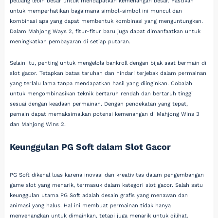
peluang lebih besar untuk mendapatkan kemenangan besar. Pastikan
untuk memperhatikan bagaimana simbol-simbol ini muncul dan
kombinasi apa yang dapat membentuk kombinasi yang menguntungkan.
Dalam Mahjong Ways 2, fitur-fitur baru juga dapat dimanfaatkan untuk
meningkatkan pembayaran di setiap putaran.
Selain itu, penting untuk mengelola bankroll dengan bijak saat bermain di
slot gacor. Tetapkan batas taruhan dan hindari terjebak dalam permainan
yang terlalu lama tanpa mendapatkan hasil yang diinginkan. Cobalah
untuk mengombinasikan teknik bertaruh rendah dan bertaruh tinggi
sesuai dengan keadaan permainan. Dengan pendekatan yang tepat,
pemain dapat memaksimalkan potensi kemenangan di Mahjong Wins 3
dan Mahjong Wins 2.
Keunggulan PG Soft dalam Slot Gacor
PG Soft dikenal luas karena inovasi dan kreativitas dalam pengembangan
game slot yang menarik, termasuk dalam kategori slot gacor. Salah satu
keunggulan utama PG Soft adalah desain grafis yang menawan dan
animasi yang halus. Hal ini membuat permainan tidak hanya
menyenangkan untuk dimainkan, tetapi juga menarik untuk dilihat.