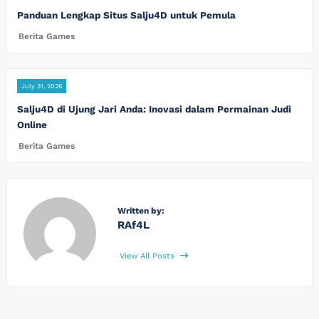
Panduan Lengkap Situs Salju4D untuk Pemula
Berita Games
July 31, 2026
Salju4D di Ujung Jari Anda: Inovasi dalam Permainan Judi
Online
Berita Games
Written by:
RAf4L
View All Posts