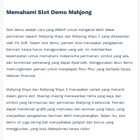
Memahami Slot Demo Mahjong
Slot demo adalah cara yang efektif untuk mengenal lebih dekat
permainan seperti Mahjong Ways dan Mahjong Ways 2 yang ditawarkan
oleh PG Soft. Dalam slot demo, pemain bisa merasakan pengalaman
bermain tanpa harus menggunakan uang asli. Ini memberikan
kesempatan untuk memahami mekanisme permainan, simbol yang ada,
dan kombinasi pemenang yang dapat diperoleh. Menggunakan akun demo
memungkinkan pemain untuk menjelajahi fitur-fitur yang berbeda tanpa
tekanan finansial.
Mahjong Ways dan Mahjong Ways 2 merupakan variasi yang menarik
dalam genre slot. Masing-masing menawarkan tema yang kaya dan
simbol yang terinspirasi dari permainan Mahjong tradisional. Pemain
dapat menikmati grafik yang memukau dan animasi yang halus, yang
menjadikan pengalaman bermain lebih menyenangkan. Selain itu, slot
demo ini juga sering kali menyediakan jackpot dan bonus yang
menggiurkan, yang bisa dieksplorasi tanpa risiko.