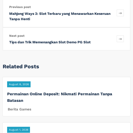
Previous post
Mahjong Ways 2: Slot Terbaru yang Menawarkan Keseruan
Tanpa Henti
Next post
Tips dan Trik Memenangkan Slot Demo PG Slot
Related Posts
August 8, 2026
Permainan Online Deposit: Nikmati Permainan Tanpa
Batasan
Berita Games
August 1, 2026