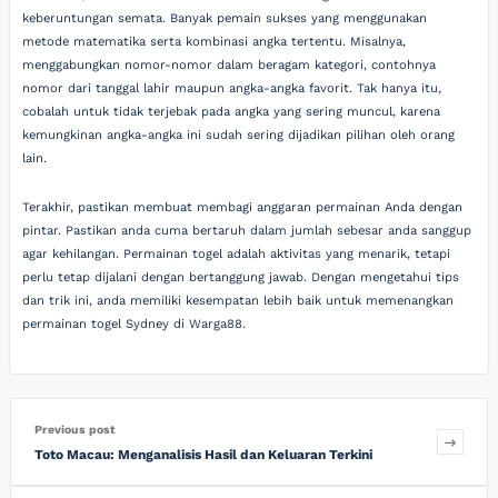
keberuntungan semata. Banyak pemain sukses yang menggunakan
metode matematika serta kombinasi angka tertentu. Misalnya,
menggabungkan nomor-nomor dalam beragam kategori, contohnya
nomor dari tanggal lahir maupun angka-angka favorit. Tak hanya itu,
cobalah untuk tidak terjebak pada angka yang sering muncul, karena
kemungkinan angka-angka ini sudah sering dijadikan pilihan oleh orang
lain.
Terakhir, pastikan membuat membagi anggaran permainan Anda dengan
pintar. Pastikan anda cuma bertaruh dalam jumlah sebesar anda sanggup
agar kehilangan. Permainan togel adalah aktivitas yang menarik, tetapi
perlu tetap dijalani dengan bertanggung jawab. Dengan mengetahui tips
dan trik ini, anda memiliki kesempatan lebih baik untuk memenangkan
permainan togel Sydney di Warga88.
Previous post
Toto Macau: Menganalisis Hasil dan Keluaran Terkini