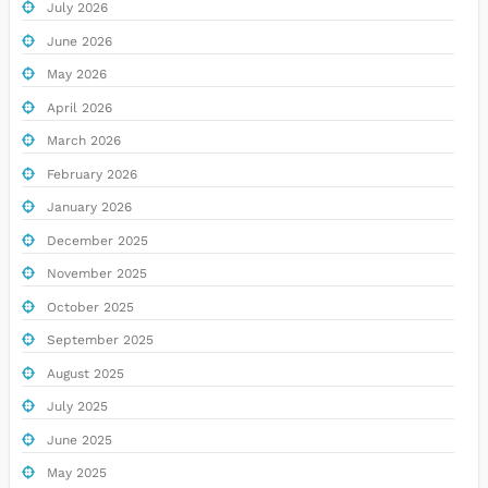
July 2026
June 2026
May 2026
April 2026
March 2026
February 2026
January 2026
December 2025
November 2025
October 2025
September 2025
August 2025
July 2025
June 2025
May 2025