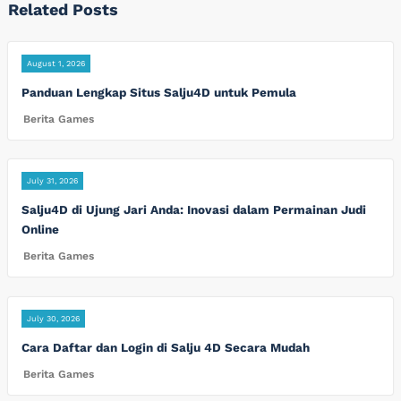
Related Posts
August 1, 2026
Panduan Lengkap Situs Salju4D untuk Pemula
Berita Games
July 31, 2026
Salju4D di Ujung Jari Anda: Inovasi dalam Permainan Judi
Online
Berita Games
July 30, 2026
Cara Daftar dan Login di Salju 4D Secara Mudah
Berita Games