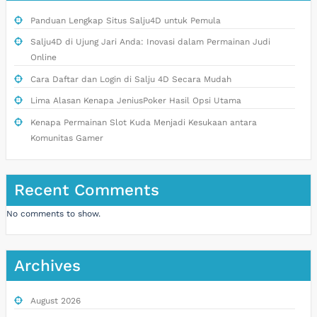
Panduan Lengkap Situs Salju4D untuk Pemula
Salju4D di Ujung Jari Anda: Inovasi dalam Permainan Judi
Online
Cara Daftar dan Login di Salju 4D Secara Mudah
Lima Alasan Kenapa JeniusPoker Hasil Opsi Utama
Kenapa Permainan Slot Kuda Menjadi Kesukaan antara
Komunitas Gamer
Recent Comments
No comments to show.
Archives
August 2026