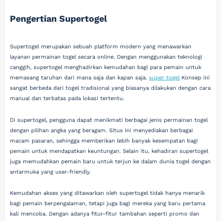
Pengertian Supertogel
Supertogel merupakan sebuah platform modern yang menawarkan
layanan permainan togel secara online. Dengan menggunakan teknologi
canggih, supertogel menghadirkan kemudahan bagi para pemain untuk
memasang taruhan dari mana saja dan kapan saja.
super togel
Konsep ini
sangat berbeda dari togel tradisional yang biasanya dilakukan dengan cara
manual dan terbatas pada lokasi tertentu.
Di supertogel, pengguna dapat menikmati berbagai jenis permainan togel
dengan pilihan angka yang beragam. Situs ini menyediakan berbagai
macam pasaran, sehingga memberikan lebih banyak kesempatan bagi
pemain untuk mendapatkan keuntungan. Selain itu, kehadiran supertogel
juga memudahkan pemain baru untuk terjun ke dalam dunia togel dengan
antarmuka yang user-friendly.
Kemudahan akses yang ditawarkan oleh supertogel tidak hanya menarik
bagi pemain berpengalaman, tetapi juga bagi mereka yang baru pertama
kali mencoba. Dengan adanya fitur-fitur tambahan seperti promo dan