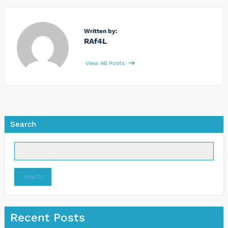
Written by:
RAf4L
View All Posts
Search
Search
Recent Posts