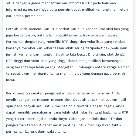
situs penyedia game mencantumkan informasi RTP pada halaman
informasi game, sehingga para pemain dapat melihat kemungkinan return
dari setiap permainan.
Setelah Anda menemukan RTP, perhatikan pula variabel-variabel lain yang
juga berpengaruh, antara lain volatilitas serta frekuensi pembayaran.
Permainan dengan yang memiliki RTP tinggi dan volatilitas yang rendah
biasanya memberikan keberhasilan lebih sering daripada tidak, walaupun
jumlah kemenangan mungkin tidak terlalu besar. Di sisi lain, slot dengan
RTP tinggi dan volatilitas yang tinggi dapat menghasilkan kemenangan
yang besar tetapi lebih jarang. Mengetahui imbangan antara ketiga elemen
tersebut akan membantu kamu memilih slot yang dengan gaya bermain
kamu.
Berikutnya, laksanakan pengamatan pada pengalaman bermain Anda
sendiri dengan bermacam-macam slot. Cobalah untuk menuliskan hasil
spin pada banyak sesi untuk melihat pola reward. Dengan begitu, Anda
dapat memiliki pemahaman yang lebih lebih jelas tentang bagaimana RTP
yang tertera berfungsi di prakteknya. Gabungan analisis data RTP dan
pengalaman tersebut dapat amat penting untuk meningkatkan taktik
permainan kamu dalam waktu lama.