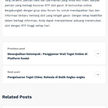
Yang terakhir, pantau hasil dari permainan yang Anda ikut main. Banyak
pemain yang berbagi bocoran RTP slot gacor di komunitas online.
Bergabunglah dengan grup atau forum itu untuk mendapatkan tips dan
informasi terbaru tentang slot yang tengah gacor. Dengan tetap keaktifan
dalam berbagi informasi, Anda dapat memperbesar peluang menemukan
slot dengan RTP tinggi setiap hari.
Previous post
Mewujudkan Kelompok : Penggemar Wali Togel Online di
Platform Sosial
Next post
Pengeluaran Togel China: Rahasia di Balik Angka-angka
Related Posts