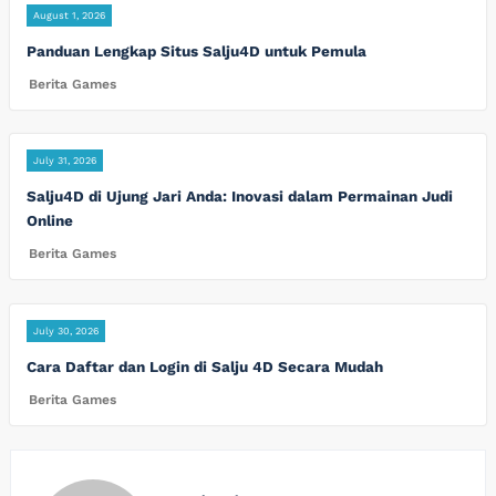
August 1, 2026
Panduan Lengkap Situs Salju4D untuk Pemula
Berita Games
July 31, 2026
Salju4D di Ujung Jari Anda: Inovasi dalam Permainan Judi
Online
Berita Games
July 30, 2026
Cara Daftar dan Login di Salju 4D Secara Mudah
Berita Games