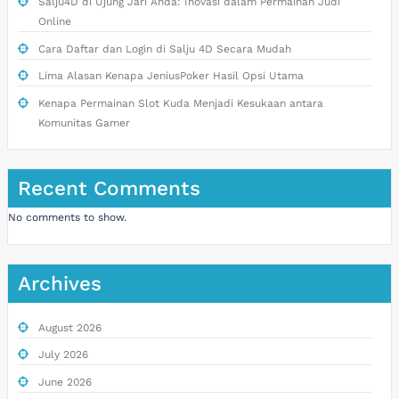
Salju4D di Ujung Jari Anda: Inovasi dalam Permainan Judi
Online
Cara Daftar dan Login di Salju 4D Secara Mudah
Lima Alasan Kenapa JeniusPoker Hasil Opsi Utama
Kenapa Permainan Slot Kuda Menjadi Kesukaan antara
Komunitas Gamer
Recent Comments
No comments to show.
Archives
August 2026
July 2026
June 2026