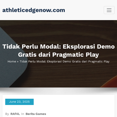
Skip
athleticedgenow.com
to
content
Tidak Perlu Modal: Eksplorasi Demo
Gratis dari Pragmatic Play
Home
»
Tidak Perlu Modal: Eksplorasi Demo Gratis dari Pragmatic Play
June 23, 2025
By
RAf4L
In
Berita Games