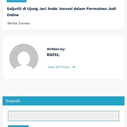
Salju4D di Ujung Jari Anda: Inovasi dalam Permainan Judi
Online
Berita Games
Written by:
RAf4L
View All Posts
Search