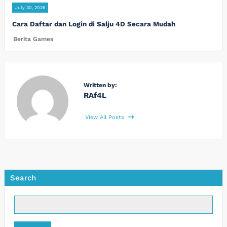
July 30, 2026
Cara Daftar dan Login di Salju 4D Secara Mudah
Berita Games
Written by:
RAf4L
View All Posts
Search