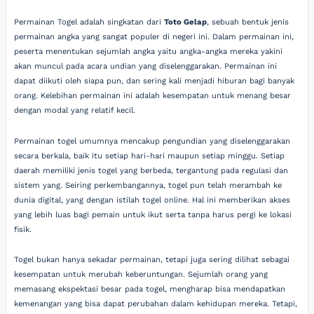
Permainan Togel adalah singkatan dari
Toto Gelap
, sebuah bentuk jenis
permainan angka yang sangat populer di negeri ini. Dalam permainan ini,
peserta menentukan sejumlah angka yaitu angka-angka mereka yakini
akan muncul pada acara undian yang diselenggarakan. Permainan ini
dapat diikuti oleh siapa pun, dan sering kali menjadi hiburan bagi banyak
orang. Kelebihan permainan ini adalah kesempatan untuk menang besar
dengan modal yang relatif kecil.
Permainan togel umumnya mencakup pengundian yang diselenggarakan
secara berkala, baik itu setiap hari-hari maupun setiap minggu. Setiap
daerah memiliki jenis togel yang berbeda, tergantung pada regulasi dan
sistem yang. Seiring perkembangannya, togel pun telah merambah ke
dunia digital, yang dengan istilah togel online. Hal ini memberikan akses
yang lebih luas bagi pemain untuk ikut serta tanpa harus pergi ke lokasi
fisik.
Togel bukan hanya sekadar permainan, tetapi juga sering dilihat sebagai
kesempatan untuk merubah keberuntungan. Sejumlah orang yang
memasang ekspektasi besar pada togel, mengharap bisa mendapatkan
kemenangan yang bisa dapat perubahan dalam kehidupan mereka. Tetapi,