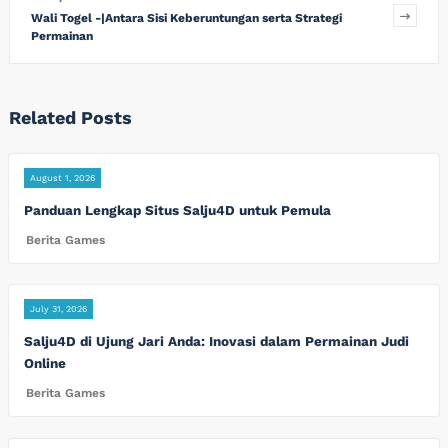
Wali Togel -|Antara Sisi Keberuntungan serta Strategi
Permainan
Related Posts
August 1, 2026
Panduan Lengkap Situs Salju4D untuk Pemula
Berita Games
July 31, 2026
Salju4D di Ujung Jari Anda: Inovasi dalam Permainan Judi
Online
Berita Games