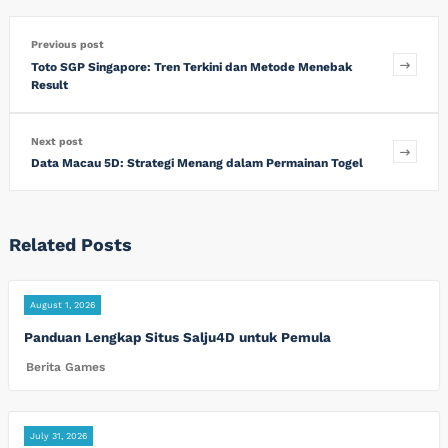
Previous post
Toto SGP Singapore: Tren Terkini dan Metode Menebak
Result
Next post
Data Macau 5D: Strategi Menang dalam Permainan Togel
Related Posts
August 1, 2026
Panduan Lengkap Situs Salju4D untuk Pemula
Berita Games
July 31, 2026