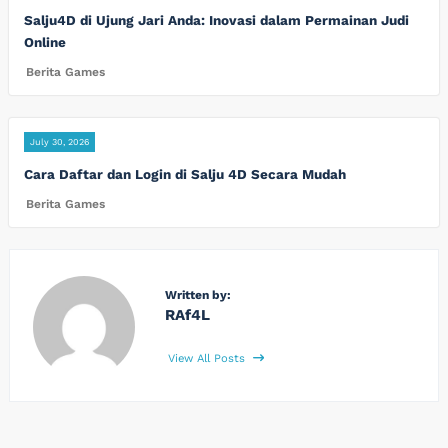
Salju4D di Ujung Jari Anda: Inovasi dalam Permainan Judi
Online
Berita Games
July 30, 2026
Cara Daftar dan Login di Salju 4D Secara Mudah
Berita Games
Written by:
RAf4L
View All Posts