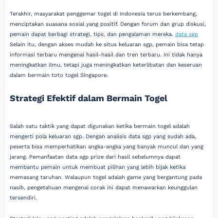
Terakhir, masyarakat penggemar togel di Indonesia terus berkembang,
menciptakan suasana sosial yang positif. Dengan forum dan grup diskusi,
pemain dapat berbagi strategi, tips, dan pengalaman mereka.
data sgp
Selain itu, dengan akses mudah ke situs keluaran sgp, pemain bisa tetap
informasi terbaru mengenai hasil-hasil dan tren terbaru. Ini tidak hanya
meningkatkan ilmu, tetapi juga meningkatkan keterlibatan dan keseruan
dalam bermain toto togel Singapore.
Strategi Efektif dalam Bermain Togel
Salah satu taktik yang dapat digunakan ketika bermain togel adalah
mengerti pola keluaran sgp. Dengan analisis data sgp yang sudah ada,
peserta bisa memperhatikan angka-angka yang banyak muncul dan yang
jarang. Pemanfaatan data sgp prize dari hasil sebelumnya dapat
membantu pemain untuk membuat pilihan yang lebih bijak ketika
memasang taruhan. Walaupun togel adalah game yang bergantung pada
nasib, pengetahuan mengenai corak ini dapat menawarkan keunggulan
tersendiri.