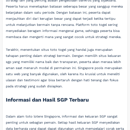
Strategi lain yang penting adalah pengelolaan bankroll yang bijaksana.
Peserta harus menetapkan batasan seberapa besar yang sanggup mereka
belanjakan dalam satu periode. Dengan batasan ini, peserta dapat
menjauhkan diri dari kerugian besar yang dapat terjadi ketika tertipu
untuk melanjutkan bermain tanpa rencana. Platform toto togel sering
menyediakan beragam informasi mengenai game, sehingga peserta bisa
membaca dan mengerti mana yang sangat cocok untuk strategi mereka.
Terakhir, menentukan situs toto togel yang handal juga merupakan
tahapan penting dalam strategi bermain. Dengan memilih situs keluaran
sgp yang memiliki nama baik dan transparan, peserta akan merasa lebih
aman saat menaruh modal di permainan ini. Singapore pools merupakan
satu web yang banyak digunakan, oleh karena itu krusial untuk meneliti
ulasan dan testimoni agar bisa bertaruh dengan hati tenang dan fokus
pada strategi yang sudah disiapkan.
Informasi dan Hasil SGP Terbaru
Dalam alam toto lotere Singapore, informasi dan keluaran SGP sangat
penting untuk sebagian pemain. Setiap hasil keluaran SGP menyediakan
data berharga yang dapat dapat digunakan untuk mempelajari corak serta