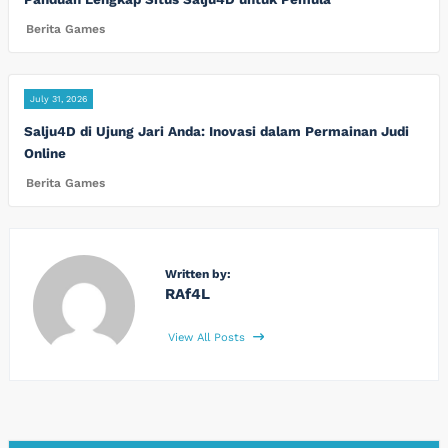
Berita Games
July 31, 2026
Salju4D di Ujung Jari Anda: Inovasi dalam Permainan Judi
Online
Berita Games
Written by:
RAf4L
View All Posts