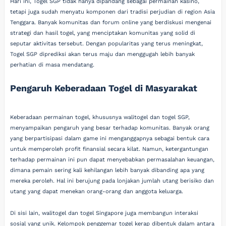
Hari ini, Togel SGP tidak hanya dipandang sebagai permainan kasino,
tetapi juga sudah menyatu komponen dari tradisi perjudian di region Asia
Tenggara. Banyak komunitas dan forum online yang berdiskusi mengenai
strategi dan hasil togel, yang menciptakan komunitas yang solid di
seputar aktivitas tersebut. Dengan popularitas yang terus meningkat,
Togel SGP diprediksi akan terus maju dan menggugah lebih banyak
perhatian di masa mendatang.
Pengaruh Keberadaan Togel di Masyarakat
Keberadaan permainan togel, khususnya walitogel dan togel SGP,
menyampaikan pengaruh yang besar terhadap komunitas. Banyak orang
yang berpartisipasi dalam game ini menganggapnya sebagai bentuk cara
untuk memperoleh profit finansial secara kilat. Namun, ketergantungan
terhadap permainan ini pun dapat menyebabkan permasalahan keuangan,
dimana pemain sering kali kehilangan lebih banyak dibanding apa yang
mereka peroleh. Hal ini berujung pada lonjakan jumlah utang berisiko dan
utang yang dapat menekan orang-orang dan anggota keluarga.
Di sisi lain, walitogel dan togel Singapore juga membangun interaksi
sosial yang unik. Kelompok penggemar togel kerap dibentuk dalam antara