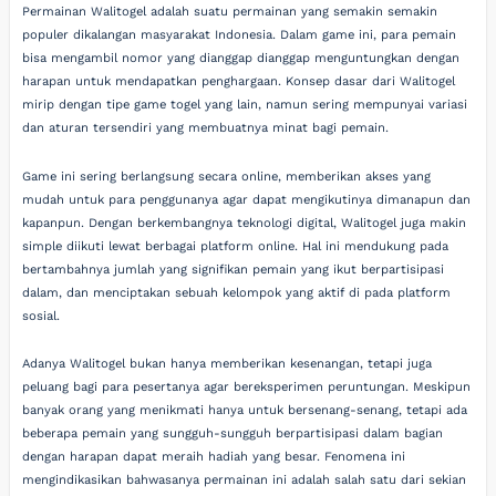
Permainan Walitogel adalah suatu permainan yang semakin semakin
populer dikalangan masyarakat Indonesia. Dalam game ini, para pemain
bisa mengambil nomor yang dianggap dianggap menguntungkan dengan
harapan untuk mendapatkan penghargaan. Konsep dasar dari Walitogel
mirip dengan tipe game togel yang lain, namun sering mempunyai variasi
dan aturan tersendiri yang membuatnya minat bagi pemain.
Game ini sering berlangsung secara online, memberikan akses yang
mudah untuk para penggunanya agar dapat mengikutinya dimanapun dan
kapanpun. Dengan berkembangnya teknologi digital, Walitogel juga makin
simple diikuti lewat berbagai platform online. Hal ini mendukung pada
bertambahnya jumlah yang signifikan pemain yang ikut berpartisipasi
dalam, dan menciptakan sebuah kelompok yang aktif di pada platform
sosial.
Adanya Walitogel bukan hanya memberikan kesenangan, tetapi juga
peluang bagi para pesertanya agar bereksperimen peruntungan. Meskipun
banyak orang yang menikmati hanya untuk bersenang-senang, tetapi ada
beberapa pemain yang sungguh-sungguh berpartisipasi dalam bagian
dengan harapan dapat meraih hadiah yang besar. Fenomena ini
mengindikasikan bahwasanya permainan ini adalah salah satu dari sekian