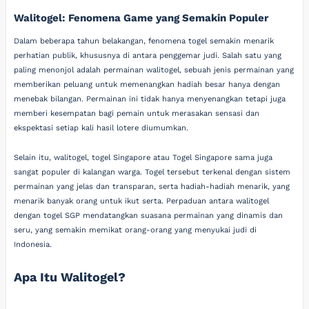
Walitogel: Fenomena Game yang Semakin Populer
Dalam beberapa tahun belakangan, fenomena togel semakin menarik
perhatian publik, khususnya di antara penggemar judi. Salah satu yang
paling menonjol adalah permainan walitogel, sebuah jenis permainan yang
memberikan peluang untuk memenangkan hadiah besar hanya dengan
menebak bilangan. Permainan ini tidak hanya menyenangkan tetapi juga
memberi kesempatan bagi pemain untuk merasakan sensasi dan
ekspektasi setiap kali hasil lotere diumumkan.
Selain itu, walitogel, togel Singapore atau Togel Singapore sama juga
sangat populer di kalangan warga. Togel tersebut terkenal dengan sistem
permainan yang jelas dan transparan, serta hadiah-hadiah menarik, yang
menarik banyak orang untuk ikut serta. Perpaduan antara walitogel
dengan togel SGP mendatangkan suasana permainan yang dinamis dan
seru, yang semakin memikat orang-orang yang menyukai judi di
Indonesia.
Apa Itu Walitogel?