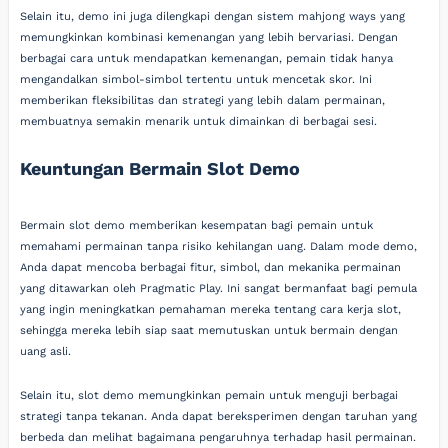
Selain itu, demo ini juga dilengkapi dengan sistem mahjong ways yang
memungkinkan kombinasi kemenangan yang lebih bervariasi. Dengan
berbagai cara untuk mendapatkan kemenangan, pemain tidak hanya
mengandalkan simbol-simbol tertentu untuk mencetak skor. Ini
memberikan fleksibilitas dan strategi yang lebih dalam permainan,
membuatnya semakin menarik untuk dimainkan di berbagai sesi.
Keuntungan Bermain Slot Demo
Bermain slot demo memberikan kesempatan bagi pemain untuk
memahami permainan tanpa risiko kehilangan uang. Dalam mode demo,
Anda dapat mencoba berbagai fitur, simbol, dan mekanika permainan
yang ditawarkan oleh Pragmatic Play. Ini sangat bermanfaat bagi pemula
yang ingin meningkatkan pemahaman mereka tentang cara kerja slot,
sehingga mereka lebih siap saat memutuskan untuk bermain dengan
uang asli.
Selain itu, slot demo memungkinkan pemain untuk menguji berbagai
strategi tanpa tekanan. Anda dapat bereksperimen dengan taruhan yang
berbeda dan melihat bagaimana pengaruhnya terhadap hasil permainan.