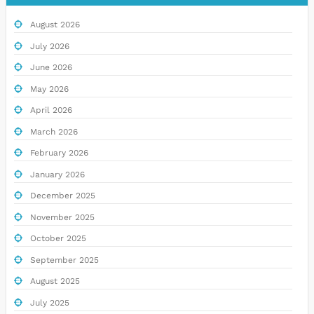
August 2026
July 2026
June 2026
May 2026
April 2026
March 2026
February 2026
January 2026
December 2025
November 2025
October 2025
September 2025
August 2025
July 2025