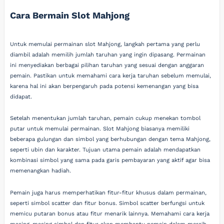
Cara Bermain Slot Mahjong
Untuk memulai permainan slot Mahjong, langkah pertama yang perlu
diambil adalah memilih jumlah taruhan yang ingin dipasang. Permainan
ini menyediakan berbagai pilihan taruhan yang sesuai dengan anggaran
pemain. Pastikan untuk memahami cara kerja taruhan sebelum memulai,
karena hal ini akan berpengaruh pada potensi kemenangan yang bisa
didapat.
Setelah menentukan jumlah taruhan, pemain cukup menekan tombol
putar untuk memulai permainan. Slot Mahjong biasanya memiliki
beberapa gulungan dan simbol yang berhubungan dengan tema Mahjong,
seperti ubin dan karakter. Tujuan utama pemain adalah mendapatkan
kombinasi simbol yang sama pada garis pembayaran yang aktif agar bisa
memenangkan hadiah.
Pemain juga harus memperhatikan fitur-fitur khusus dalam permainan,
seperti simbol scatter dan fitur bonus. Simbol scatter berfungsi untuk
memicu putaran bonus atau fitur menarik lainnya. Memahami cara kerja