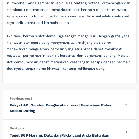
Ini memberi Anda gambaran lebih jelas tentang potensi kemenangan dan
membantu merencanakan pendekatan saat bermain di platform nyata.
Keberanian untuk mencoba tanpa konsekuensi finansial adalah salah satu
daya tarik utama dari bermain demo.
Akhirnya, bermain slot demo juga sangat menghibur. Dengan grafis yang
menawan dan suara yang menyenangkan, mahjong slot demo
menawarkan pengalaman bermain yang seru. Anda dapat menikmati
keajaiban permainan ini sambil bersantai dan bersenang-senang. Melalui
slot demo, pemain dapat merasakan kesenangan serupa dengan bermain
slot nyata, tanpa harus khawatir tentang kehilangan uang.
Previous post
Rakyat 4D: Sumber Penghasilan Lewat Permainan Poker
Secara Daring
Next post
Togel SGP Hari Ini: Data dan Fakta yang Anda Butuhkan