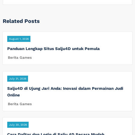
Related Posts
August 1, 2026
Panduan Lengkap Situs Salju4D untuk Pemula
Berita Games
July 31, 2026
Salju4D di Ujung Jari Anda: Inovasi dalam Permainan Judi
Online
Berita Games
July 30, 2026
Cara Daftar dan Login di Salju 4D Secara Mudah