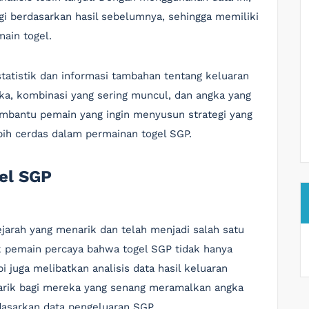
 berdasarkan hasil sebelumnya, sehingga memiliki
ain togel.
statistik dan informasi tambahan tentang keluaran
gka, kombinasi yang sering muncul, dan angka yang
membantu pemain yang ingin menyusun strategi yang
ih cerdas dalam permainan togel SGP.
el SGP
ejarah yang menarik dan telah menjadi salah satu
ak pemain percaya bahwa togel SGP tidak hanya
juga melibatkan analisis data hasil keluaran
arik bagi mereka yang senang meramalkan angka
asarkan data pengeluaran SGP.