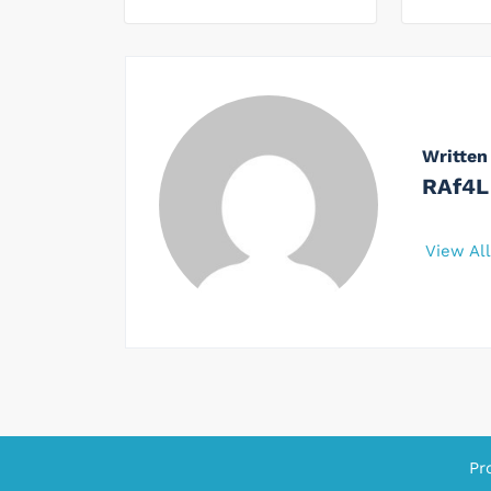
Written
RAf4L
View Al
Pr