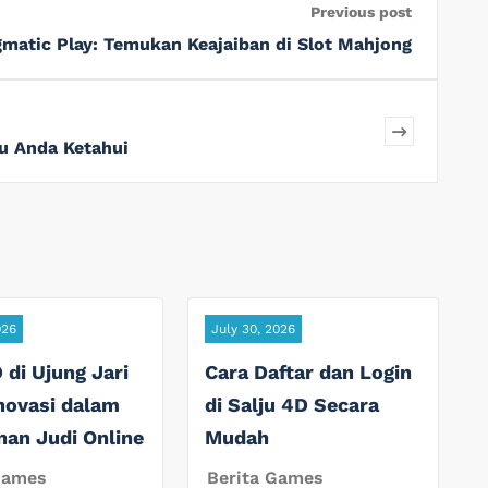
Previous post
matic Play: Temukan Keajaiban di Slot Mahjong
lu Anda Ketahui
026
July 30, 2026
 di Ujung Jari
Cara Daftar dan Login
novasi dalam
di Salju 4D Secara
nan Judi Online
Mudah
Games
Berita Games