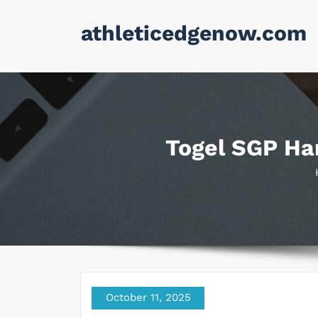
Skip
athleticedgenow.com
to
content
Togel SGP Ha
October 11, 2025