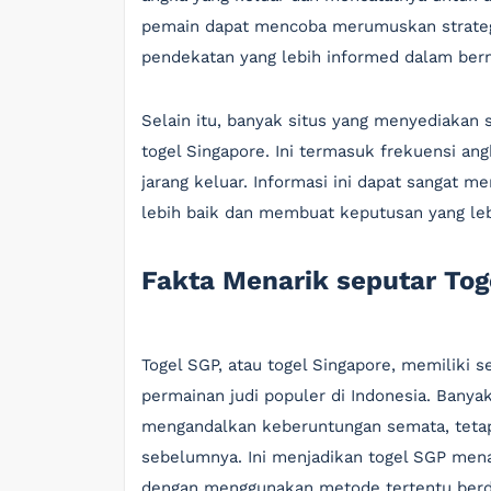
pemain dapat mencoba merumuskan strategi
pendekatan yang lebih informed dalam berm
Selain itu, banyak situs yang menyediakan 
togel Singapore. Ini termasuk frekuensi an
jarang keluar. Informasi ini dapat sangat 
lebih baik dan membuat keputusan yang leb
Fakta Menarik seputar Tog
Togel SGP, atau togel Singapore, memiliki s
permainan judi populer di Indonesia. Bany
mengandalkan keberuntungan semata, tetapi 
sebelumnya. Ini menjadikan togel SGP men
dengan menggunakan metode tertentu berd