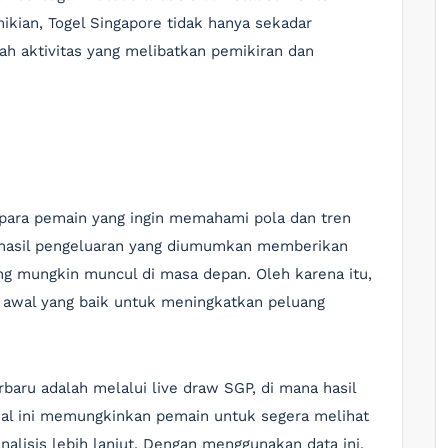
kian, Togel Singapore tidak hanya sekadar
ah aktivitas yang melibatkan pemikiran dan
i para pemain yang ingin memahami pola dan tren
p hasil pengeluaran yang diumumkan memberikan
ng mungkin muncul di masa depan. Oleh karena itu,
 awal yang baik untuk meningkatkan peluang
baru adalah melalui live draw SGP, di mana hasil
Hal ini memungkinkan pemain untuk segera melihat
alisis lebih lanjut. Dengan menggunakan data ini,