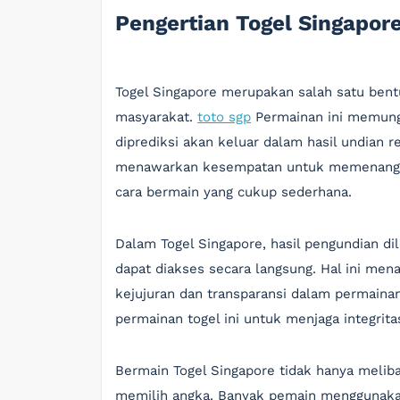
Pengertian Togel Singapor
Togel Singapore merupakan salah satu bent
masyarakat.
toto sgp
Permainan ini memung
diprediksi akan keluar dalam hasil undian r
menawarkan kesempatan untuk memenangkan 
cara bermain yang cukup sederhana.
Dalam Togel Singapore, hasil pengundian d
dapat diakses secara langsung. Hal ini me
kejujuran dan transparansi dalam permain
permainan togel ini untuk menjaga integrit
Bermain Togel Singapore tidak hanya meliba
memilih angka. Banyak pemain menggunakan 