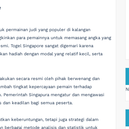
e
uk permainan judi yang populer di kalangan
kinkan para pemainnya untuk memasang angka yang
esmi. Togel Singapore sangat digemari karena
hadiah dengan modal yang relatif kecil, serta
ilakukan secara resmi oleh pihak berwenang dan
nambah tingkat kepercayaan pemain terhadap
N
an. Pemerintah Singapura mengatur dan mengawasi
as dan keadilan bagi semua peserta.
tkan keberuntungan, tetapi juga strategi dalam
berbagai metode analisis dan statistik untuk