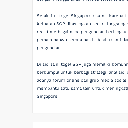
Selain itu, togel Singapore dikenal karena 
keluaran SGP ditayangkan secara langsung 
real-time bagaimana pengundian berlangsun
pemain bahwa semua hasil adalah resmi dan
pengundian.
Di sisi lain, togel SGP juga memiliki komun
berkumpul untuk berbagi strategi, analisis,
adanya forum online dan grup media sosial,
membantu satu sama lain untuk meningkat
Singapore.