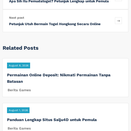
Apa Sih Itu Pemudatogel? Petunjuk Lengkap untuk Pemula
Next post
Petunjuk Utuh Bermain Togel Hongkong Secara Online
Related Posts
August 8, 2026
Permainan Online Deposit: Nikmati Permainan Tanpa
Batasan
Berita Games
August 1, 2026
Panduan Lengkap Situs Salju4D untuk Pemula
Berita Games