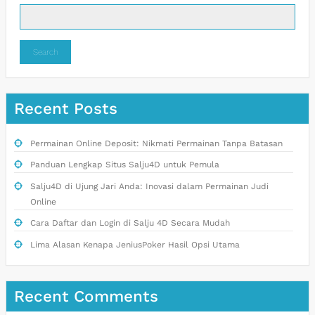
Search
Recent Posts
Permainan Online Deposit: Nikmati Permainan Tanpa Batasan
Panduan Lengkap Situs Salju4D untuk Pemula
Salju4D di Ujung Jari Anda: Inovasi dalam Permainan Judi
Online
Cara Daftar dan Login di Salju 4D Secara Mudah
Lima Alasan Kenapa JeniusPoker Hasil Opsi Utama
Recent Comments