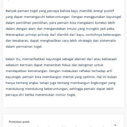
Banyak pemain togel yang percaya bahwa kayu memiliki energi positif
yang dapat memengaruhi keberuntungan. Dengan menggunakan kayutogel
dalam pemilihan pemilihan, para pemain bisa mengalami koneksi lebih
dalam dengan alam dan mengandalkan intuisi yang mungkin jadi peka.
Menerapkan prinsip-prinsip dari diambil dari kayu, contohnya ketenangan
dan kesabaran, dapat menghasilkan cara lebih strategis dan sistematis
dalam permainan togel.
Selain itu, memanfaatkan kayutogel sebagai elemen dari atau kebiasaan
sebelum bermain dapat menambah fokus dan keinginan untuk
mendapatkan kemenangan. Dengan melakukan refleksi terhadap arti
kayutogel, pemain bisa membangun mental yang optimis. Hal ini bukan
hanya tentang angka, tetapi juga tentang membangun lingkungan yang
mendukung mendukung keberuntungan, sehingga pemain dapat lebih
percaya diri ketika menentukan nomor togel.
Previous post