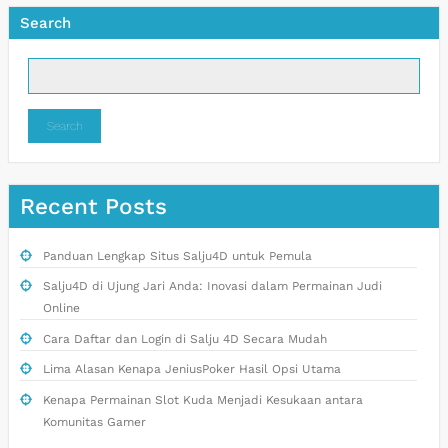
Search
Search
Recent Posts
Panduan Lengkap Situs Salju4D untuk Pemula
Salju4D di Ujung Jari Anda: Inovasi dalam Permainan Judi
Online
Cara Daftar dan Login di Salju 4D Secara Mudah
Lima Alasan Kenapa JeniusPoker Hasil Opsi Utama
Kenapa Permainan Slot Kuda Menjadi Kesukaan antara
Komunitas Gamer