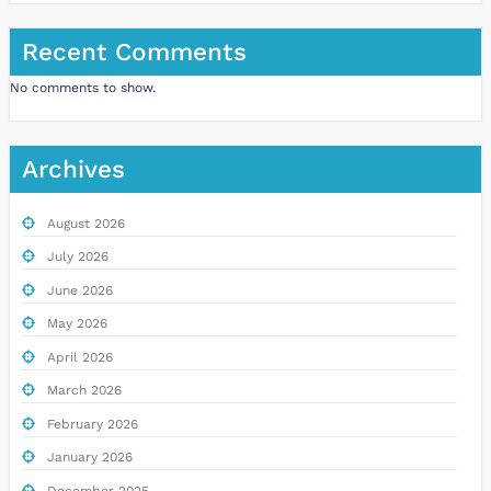
Recent Comments
No comments to show.
Archives
August 2026
July 2026
June 2026
May 2026
April 2026
March 2026
February 2026
January 2026
December 2025