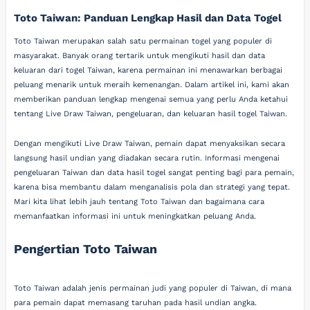
Toto Taiwan: Panduan Lengkap Hasil dan Data Togel
Toto Taiwan merupakan salah satu permainan togel yang populer di
masyarakat. Banyak orang tertarik untuk mengikuti hasil dan data
keluaran dari togel Taiwan, karena permainan ini menawarkan berbagai
peluang menarik untuk meraih kemenangan. Dalam artikel ini, kami akan
memberikan panduan lengkap mengenai semua yang perlu Anda ketahui
tentang Live Draw Taiwan, pengeluaran, dan keluaran hasil togel Taiwan.
Dengan mengikuti Live Draw Taiwan, pemain dapat menyaksikan secara
langsung hasil undian yang diadakan secara rutin. Informasi mengenai
pengeluaran Taiwan dan data hasil togel sangat penting bagi para pemain,
karena bisa membantu dalam menganalisis pola dan strategi yang tepat.
Mari kita lihat lebih jauh tentang Toto Taiwan dan bagaimana cara
memanfaatkan informasi ini untuk meningkatkan peluang Anda.
Pengertian Toto Taiwan
Toto Taiwan adalah jenis permainan judi yang populer di Taiwan, di mana
para pemain dapat memasang taruhan pada hasil undian angka.