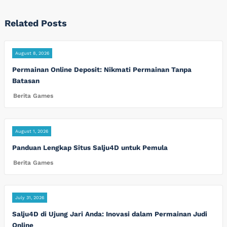
Related Posts
August 8, 2026
Permainan Online Deposit: Nikmati Permainan Tanpa
Batasan
Berita Games
August 1, 2026
Panduan Lengkap Situs Salju4D untuk Pemula
Berita Games
July 31, 2026
Salju4D di Ujung Jari Anda: Inovasi dalam Permainan Judi
Online