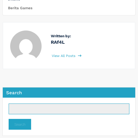
Berita Games
Written by:
RAf4L
View All Posts
Search
Search