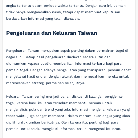
angka tertentu dalam periode waktu tertentu. Dengan cara ini, pemain
tidak hanya mengandalkan nasib, tetapi dapat membuat keputusan
berdasarkan informasi yang telah dianalisis.
Pengeluaran dan Keluaran Taiwan
Pengeluaran Taiwan merupakan aspek penting dalam permainan togel di
negara ini. Setiap hasil pengeluaran diadakan secara rutin dan
diumumkan kepada publik, memberikan informasi terbaru bagi para
pemain togel. Dengan adanya pengeluaran yang transparan, pemain dapat
mengetahui hasil undian dengan akurat dan memudahkan mereka untuk
merencanakan strategi permainan selanjutnya.
Keluaran Taiwan sering menjadi bahan diskusi di kalangan penggemar
togel, karena hasil keluaran tersebut membantu pemain untuk
menganalisis pola dan trend yang ada. Informasi mengenai keluaran yang
tepat waktu juga sangat membantu dalam merumuskan angka yang akan
dipilih untuk undian berikutnya. Oleh karena itu, penting bagi para
pemain untuk selalu mengikuti informasi terkini mengenai keluaran.