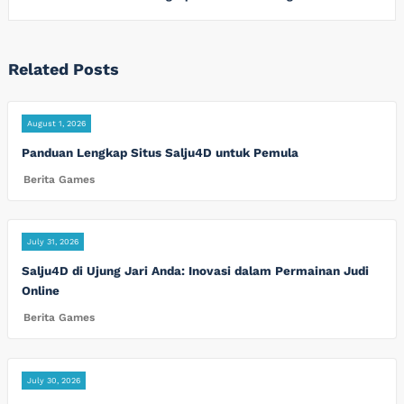
Related Posts
August 1, 2026
Panduan Lengkap Situs Salju4D untuk Pemula
Berita Games
July 31, 2026
Salju4D di Ujung Jari Anda: Inovasi dalam Permainan Judi
Online
Berita Games
July 30, 2026