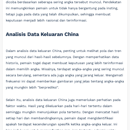
dicoba berdasarkan seberapa sering angka tersebut muncul. Pendekatan
ini memungkinkan pemain untuk tidak hanya bergantung pada insting,
tetapi juga pada data yang telah dikumpulkan, sehingga membuat
keputusan menjadi lebih rasional dan terinformasi.
Analisis Data Keluaran China
Dalam analisis data keluaran China, penting untuk melihat pola dan tren
yang muncul dari hasil-hasil sebelumnya. Dengan memperhatikan data
historis, pemain togel dapat membuat keputusan yang lebih terinformasi
dalam memilih angka. Misalnya, terdapat angka-angka yang sering muncul
secara berulang, sementara ada juga angka yang jarang keluar. Mengamati
frekuensi ini dapat memberikan gambaran yang jelas tentang angka-angka
yang mungkin lebih "berprediksi".
Selain itu, analisis data keluaran China juga memerlukan perhatian pada
faktor waktu. Hasil yang dikeluarkan pada hari-hari tertentu dalam
seminggu mungkin menunjukkan pola tertentu. Dengan mencatat hasil
setiap hari dan membandingkannya, pemain dapat mengidentifikasi
apakah terdapat kecenderungan spesifik ketika angka-angka keluar. Ini