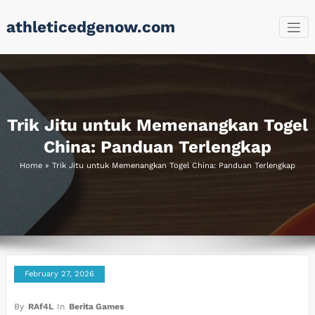
Skip
athleticedgenow.com
to
content
Trik Jitu untuk Memenangkan Togel
China: Panduan Terlengkap
Home
»
Trik Jitu untuk Memenangkan Togel China: Panduan Terlengkap
February 27, 2026
By
RAf4L
In
Berita Games