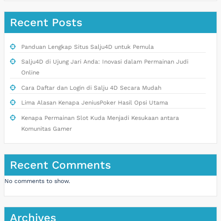
Recent Posts
Panduan Lengkap Situs Salju4D untuk Pemula
Salju4D di Ujung Jari Anda: Inovasi dalam Permainan Judi
Online
Cara Daftar dan Login di Salju 4D Secara Mudah
Lima Alasan Kenapa JeniusPoker Hasil Opsi Utama
Kenapa Permainan Slot Kuda Menjadi Kesukaan antara
Komunitas Gamer
Recent Comments
No comments to show.
Archives