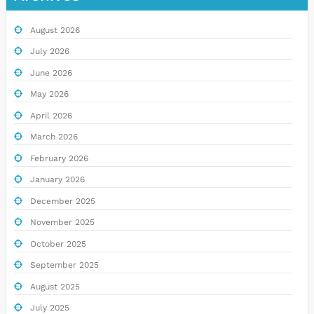
August 2026
July 2026
June 2026
May 2026
April 2026
March 2026
February 2026
January 2026
December 2025
November 2025
October 2025
September 2025
August 2025
July 2025